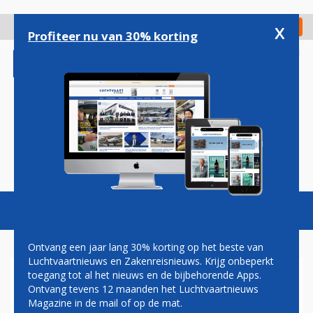
Overslaan
en
x
Digitaal Magazine
Registreer
Check in
naar
Profiteer nu van 30% korting
de
inhoud
gaan
Magazine
Podcasts
Vacatures
Toggl
naviga
Ontvang een jaar lang 30% korting op het beste van
Luchtvaartnieuws en Zakenreisnieuws. Krijg onbeperkt
toegang tot al het nieuws en de bijbehorende Apps.
PASSAGIERS AIR TRANSAT
Ontvang tevens 12 maanden het Luchtvaartnieuws
ONWEL DOOR DE-
Magazine in de mail of op de mat.