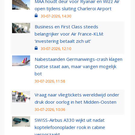
MAA houdt deur voor Ryanair en Wizz Air
open tijdens sluiting Charleroi Airport
30-07-2026, 14:30
Business en First Class steeds
belangrijker voor Air France-KLM:
‘investering betaalt zich uit’
30-07-2026, 12:10
Nabestaanden Germanwings-crash klagen
Duitse staat aan, maar vangen mogelijk
bot
30-07-2026, 11:58
Vraag naar vliegtickets wereldwijd onder
druk door oorlog in het Midden-Oosten
30-07-2026, 10:36
SWISS-Airbus A330 wijkt uit nadat
koptelefoonoplader rook in cabine
veroorzaakt