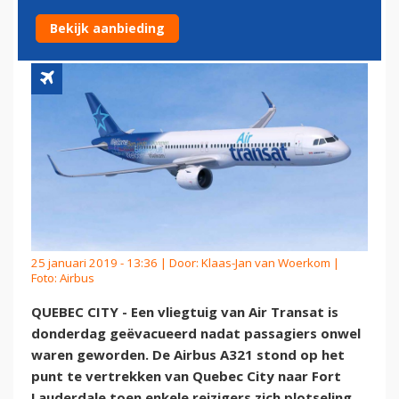
ICINGVLOEISTOF
Bekijk aanbieding
25 januari 2019 - 13:36 | Door:
Klaas-Jan van Woerkom
|
Foto: Airbus
QUEBEC CITY - Een vliegtuig van Air Transat is
donderdag geëvacueerd nadat passagiers onwel
waren geworden. De Airbus A321 stond op het
punt te vertrekken van Quebec City naar Fort
Lauderdale toen enkele reizigers zich plotseling