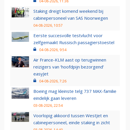
04-08-2026, 11:38
Staking dreigt komend weekend bij
cabinepersoneel van SAS Noorwegen
04-08-2026, 10:57
Eerste succesvolle testvlucht voor
zelfgemaakt Russisch passagierstoestel
04-08-2026, 9:54
Air France-KLM aast op terugwinnen
reizigers van ‘hoofdpijn bezorgend’
easyJet
04-08-2026, 7:26
Boeing mag kleinste telg 737 MAX-familie
eindelijk gaan leveren
03-08-2026, 22:54
Voorlopig akkoord tussen WestJet en
cabinepersoneel, einde staking in zicht
03-08-2026, 14:40