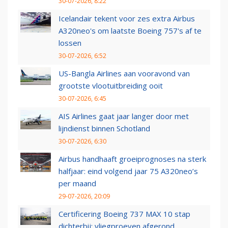
30-07-2026, 8:22
Icelandair tekent voor zes extra Airbus
A320neo's om laatste Boeing 757's af te
lossen
30-07-2026, 6:52
US-Bangla Airlines aan vooravond van
grootste vlootuitbreiding ooit
30-07-2026, 6:45
AIS Airlines gaat jaar langer door met
lijndienst binnen Schotland
30-07-2026, 6:30
Airbus handhaaft groeiprognoses na sterk
halfjaar: eind volgend jaar 75 A320neo’s
per maand
29-07-2026, 20:09
Certificering Boeing 737 MAX 10 stap
dichterbij: vliegproeven afgerond