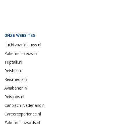
ONZE WEBSITES
Luchtvaartnieuws.nl
Zakenreisnieuws.nl
Triptalk.nl
Reisbizz.nl
Reismedia.nl
Aviabanen.nl
Reisjobs.nl
Caribisch Nederland.nl
Careerexperience.nl
Zakenreisawards.nl