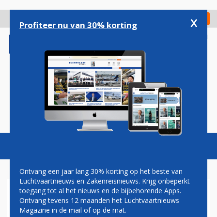
Overslaan
en
x
Digitaal Magazine
Registreer
Check in
naar
Profiteer nu van 30% korting
de
inhoud
gaan
Magazine
Podcasts
Vacatures
Toggl
naviga
Ontvang een jaar lang 30% korting op het beste van
Luchtvaartnieuws en Zakenreisnieuws. Krijg onbeperkt
toegang tot al het nieuws en de bijbehorende Apps.
PEGASUS EN AIR ASTANA
Ontvang tevens 12 maanden het Luchtvaartnieuws
GENOODZAAKT VLUCHTEN
Magazine in de mail of op de mat.