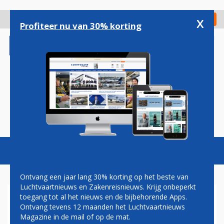
Overslaan
en
x
Digitaal Magazine
Registreer
Check in
naar
Profiteer nu van 30% korting
de
inhoud
gaan
Magazine
Podcasts
Vacatures
Toggl
naviga
Ontvang een jaar lang 30% korting op het beste van
Luchtvaartnieuws en Zakenreisnieuws. Krijg onbeperkt
toegang tot al het nieuws en de bijbehorende Apps.
PERRY CANTARUTTI
Ontvang tevens 12 maanden het Luchtvaartnieuws
VERTREKT ALS CEO BIJ
Magazine in de mail of op de mat.