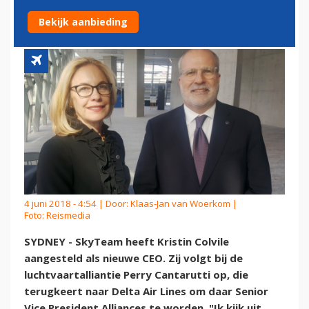
SKYTEAM
Bekijk aanbieding
4 juni 2018 - 4:54 | Door:
Klaas-Jan van Woerkom
|
Foto: Reismedia
SYDNEY - SkyTeam heeft Kristin Colvile
aangesteld als nieuwe CEO. Zij volgt bij de
luchtvaartalliantie Perry Cantarutti op, die
terugkeert naar Delta Air Lines om daar Senior
Vice President Alliances te worden. "Ik kijk uit