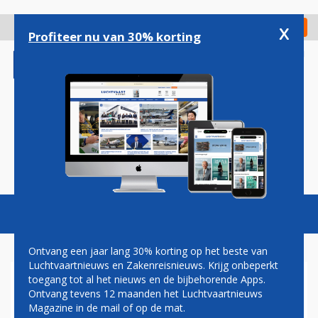
Overslaan
en
x
Digitaal Magazine
Registreer
Check in
naar
Profiteer nu van 30% korting
de
inhoud
gaan
Magazine
Podcasts
Vacatures
Toggl
naviga
Ontvang een jaar lang 30% korting op het beste van
Luchtvaartnieuws en Zakenreisnieuws. Krijg onbeperkt
toegang tot al het nieuws en de bijbehorende Apps.
POSITIEVE TREND VOOR KLM
Ontvang tevens 12 maanden het Luchtvaartnieuws
IN JANUARI
Magazine in de mail of op de mat.