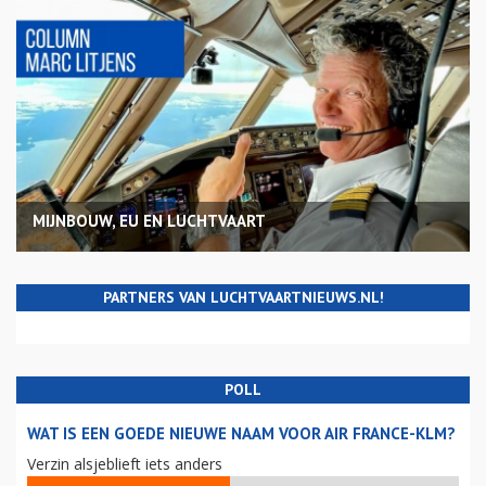
MIJNBOUW, EU EN LUCHTVAART
PARTNERS VAN LUCHTVAARTNIEUWS.NL!
POLL
WAT IS EEN GOEDE NIEUWE NAAM VOOR AIR FRANCE-KLM?
Verzin alsjeblieft iets anders