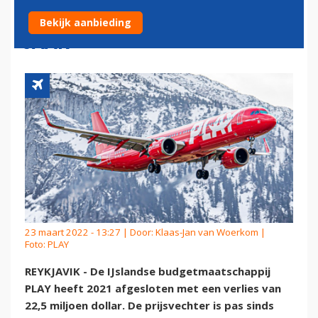
NA VERLIES IN ALLEREERSTE
Bekijk aanbieding
JAAR
23 maart 2022 - 13:27 | Door:
Klaas-Jan van Woerkom
|
Foto: PLAY
REYKJAVIK - De IJslandse budgetmaatschappij
PLAY heeft 2021 afgesloten met een verlies van
22,5 miljoen dollar. De prijsvechter is pas sinds