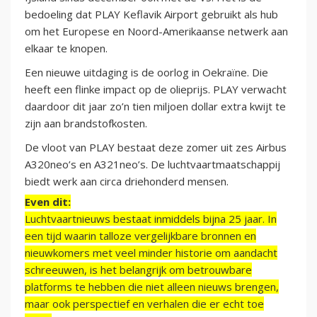
bedoeling dat PLAY Keflavik Airport gebruikt als hub
om het Europese en Noord-Amerikaanse netwerk aan
elkaar te knopen.
Een nieuwe uitdaging is de oorlog in Oekraïne. Die
heeft een flinke impact op de olieprijs. PLAY verwacht
daardoor dit jaar zo’n tien miljoen dollar extra kwijt te
zijn aan brandstofkosten.
De vloot van PLAY bestaat deze zomer uit zes Airbus
A320neo’s en A321neo’s. De luchtvaartmaatschappij
biedt werk aan circa driehonderd mensen.
Even dit:
Luchtvaartnieuws bestaat inmiddels bijna 25 jaar. In
een tijd waarin talloze vergelijkbare bronnen en
nieuwkomers met veel minder historie om aandacht
schreeuwen, is het belangrijk om betrouwbare
platforms te hebben die niet alleen nieuws brengen,
maar ook perspectief en verhalen die er echt toe