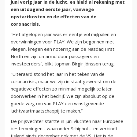
juni vorig jaar in de lucht, en hield al rekening met
een uitdagend eerste jaar, vanwege
opstartkosten en de effecten van de
coronacrisis.
“Het afgelopen jaar was er eentje vol mijlpalen en
overwinningen voor PLAY. We zijn begonnen met
vliegen, kregen een notering aan de Nasdaq First
North en zijn omarmd door passagiers en
investeerders”, blikt topman Birgir Jónsson terug.
“Uiteraard stond het jaar in het teken van de
coronacrisis, maar we zijn in staat geweest om de
negatieve effecten zo minimaal mogelijk te laten
doorwerken in het bedrijf. We zijn absoluut op de
goede weg om van PLAY een winstgevende
luchtvaartmaatschappij te maken.”
De prijsvechter startte in juni vluchten naar Europese
bestemmingen - waaronder Schiphol - en verbindt
IJsland sinds december ook met de VS. Het is de