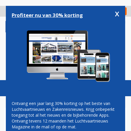
Overslaan
en
x
Digitaal Magazine
Registreer
Check in
naar
Profiteer nu van 30% korting
de
inhoud
gaan
Magazine
Podcasts
Vacatures
Toggl
naviga
Ontvang een jaar lang 30% korting op het beste van
Luchtvaartnieuws en Zakenreisnieuws. Krijg onbeperkt
toegang tot al het nieuws en de bijbehorende Apps.
PRIJSVECHTER PLAY
Ontvang tevens 12 maanden het Luchtvaartnieuws
VERWACHT BETERE CIJFERS
Magazine in de mail of op de mat.