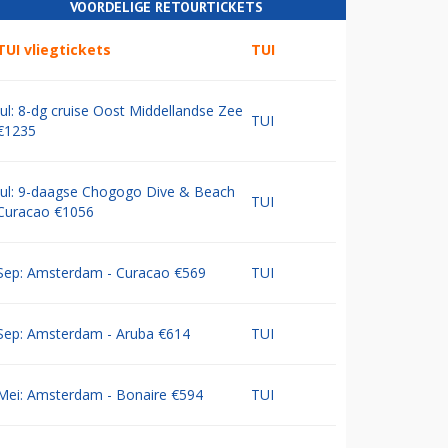
VOORDELIGE RETOURTICKETS
TUI vliegtickets
TUI
Jul: 8-dg cruise Oost Middellandse Zee
TUI
€1235
Jul: 9-daagse Chogogo Dive & Beach
TUI
Curacao €1056
Sep: Amsterdam - Curacao €569
TUI
Sep: Amsterdam - Aruba €614
TUI
Mei: Amsterdam - Bonaire €594
TUI