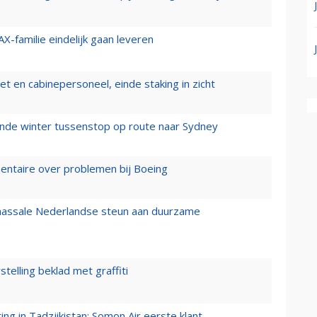
X-familie eindelijk gaan leveren
t en cabinepersoneel, einde staking in zicht
mende winter tussenstop op route naar Sydney
mentaire over problemen bij Boeing
 massale Nederlandse steun aan duurzame
stelling beklad met graffiti
g in Tadzjikistan: Somon Air eerste klant