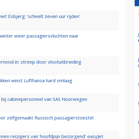
t Esbjerg: 'scheelt zeven uur rijden'
 winter weer passagiersvluchten naar
ernood in: streep door vlootuitbreiding
ukken winst Lufthansa hard omlaag
 bij cabinepersoneel van SAS Noorwegen
voor zelfgemaakt Russisch passagierstoestel
nen reizigers van ‘hoofdpijn bezorgend’ easyJet