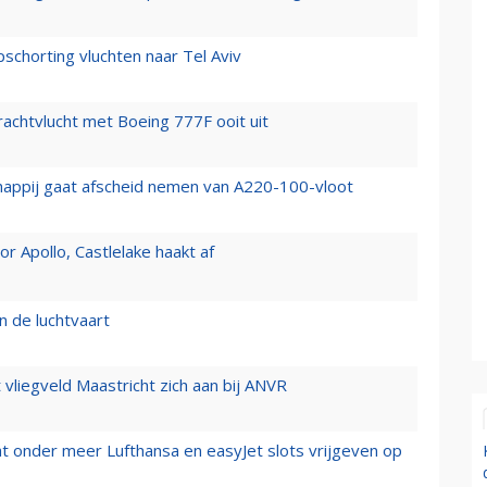
chorting vluchten naar Tel Aviv
vrachtvlucht met Boeing 777F ooit uit
happij gaat afscheid nemen van A220-100-vloot
 Apollo, Castlelake haakt af
n de luchtvaart
t vliegveld Maastricht zich aan bij ANVR
t onder meer Lufthansa en easyJet slots vrijgeven op