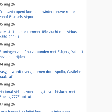
05 aug 26
Transavia opent komende winter nieuwe route
vanaf Brussels Airport
05 aug 26
KLM stelt eerste commerciële vlucht met Airbus
A350-900 uit
06 aug 26
Groningen vanaf nu verbonden met Esbjerg: 'scheelt
zeven uur rijden'
04 aug 26
easyJet wordt overgenomen door Apollo, Castlelake
haakt af
06 aug 26
National Airlines voert langste vrachtvlucht met
Boeing 777F ooit uit
07 aug 26
Luchthaven Luik krijgt komende winter weer