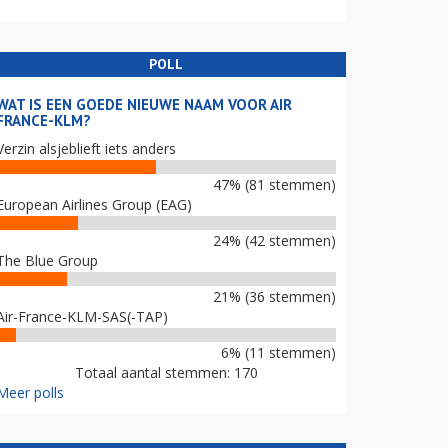
POLL
WAT IS EEN GOEDE NIEUWE NAAM VOOR AIR
FRANCE-KLM?
Verzin alsjeblieft iets anders
47% (81 stemmen)
European Airlines Group (EAG)
24% (42 stemmen)
The Blue Group
21% (36 stemmen)
Air-France-KLM-SAS(-TAP)
6% (11 stemmen)
Totaal aantal stemmen: 170
Meer polls