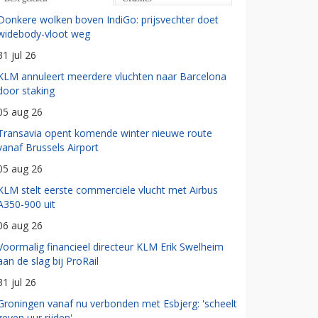
Donkere wolken boven IndiGo: prijsvechter doet
widebody-vloot weg
31 jul 26
KLM annuleert meerdere vluchten naar Barcelona
door staking
05 aug 26
Transavia opent komende winter nieuwe route
vanaf Brussels Airport
05 aug 26
KLM stelt eerste commerciële vlucht met Airbus
A350-900 uit
06 aug 26
Voormalig financieel directeur KLM Erik Swelheim
aan de slag bij ProRail
31 jul 26
Groningen vanaf nu verbonden met Esbjerg: 'scheelt
zeven uur rijden'