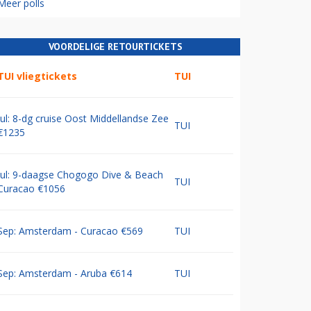
Meer polls
VOORDELIGE RETOURTICKETS
TUI vliegtickets
TUI
Jul: 8-dg cruise Oost Middellandse Zee
TUI
€1235
Jul: 9-daagse Chogogo Dive & Beach
TUI
Curacao €1056
Sep: Amsterdam - Curacao €569
TUI
Sep: Amsterdam - Aruba €614
TUI