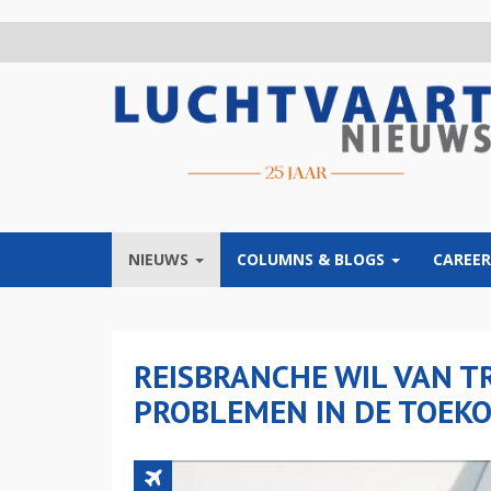
Overslaan
en
naar
de
inhoud
gaan
NIEUWS
COLUMNS & BLOGS
CAREER
REISBRANCHE WIL VAN T
PROBLEMEN IN DE TOE