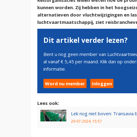
Reisorganisaties willen weten hoe de pro
kunnen worden. Zij hebben in het hoogsei
alternatieven door vluchtwijzigingen en la
luchtvaartmaatschappij, ziet reisbranchev
Dit artikel verder lezen?
Bent u nog geen member van Luchtvaartnieu
al vanaf € 5,45 per maand. Klik dan op ond
informatie.
Word nu member
Inloggen
Lees ook:
Lek nog niet boven: Transavia b
29-07-2024, 15:57