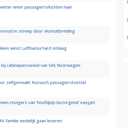
 winter weer passagiersvluchten naar
ernood in: streep door vlootuitbreiding
ukken winst Lufthansa hard omlaag
 bij cabinepersoneel van SAS Noorwegen
voor zelfgemaakt Russisch passagierstoestel
nen reizigers van ‘hoofdpijn bezorgend’ easyJet
X-familie eindelijk gaan leveren