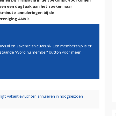
blemen bij Transavia in de toekomst voorkomen
zoen een dagtaak aan het zoeken naar
stminute-annuleringen bij de
ereniging ANVR.
ws.nl en Zakenreisnieuws.nl? Een membership is er
erstaande 'Word nu member' button voor meer
lijft vakantievluchten annuleren in hoogseizoen