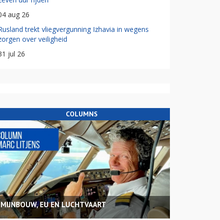
04 aug 26
Rusland trekt vliegvergunning Izhavia in wegens
zorgen over veiligheid
31 jul 26
COLUMNS
MIJNBOUW, EU EN LUCHTVAART