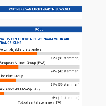
PARTNERS VAN LUCHTVAARTNIEUWS.NL!
POLL
WAT IS EEN GOEDE NIEUWE NAAM VOOR AIR
FRANCE-KLM?
Verzin alsjeblieft iets anders
47% (81 stemmen)
European Airlines Group (EAG)
24% (42 stemmen)
The Blue Group
21% (36 stemmen)
Air-France-KLM-SAS(-TAP)
6% (11 stemmen)
Totaal aantal stemmen: 170