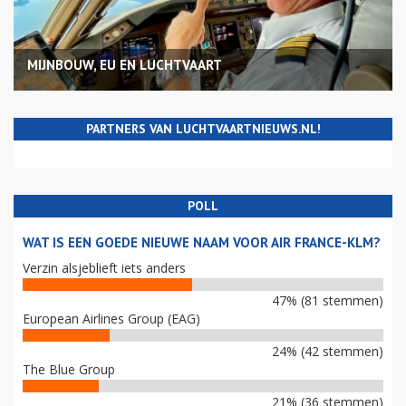
MIJNBOUW, EU EN LUCHTVAART
PARTNERS VAN LUCHTVAARTNIEUWS.NL!
POLL
WAT IS EEN GOEDE NIEUWE NAAM VOOR AIR FRANCE-KLM?
Verzin alsjeblieft iets anders
47% (81 stemmen)
European Airlines Group (EAG)
24% (42 stemmen)
The Blue Group
21% (36 stemmen)