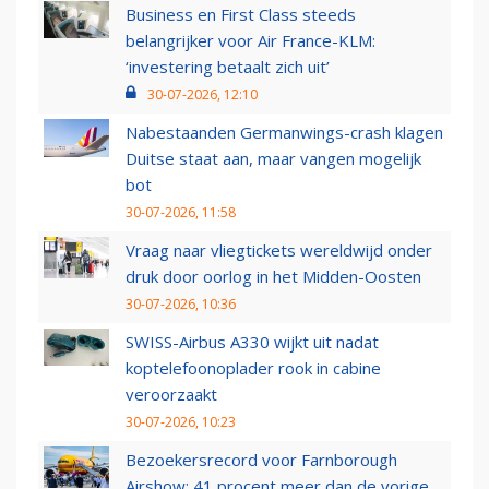
Business en First Class steeds
belangrijker voor Air France-KLM:
‘investering betaalt zich uit’
30-07-2026, 12:10
Nabestaanden Germanwings-crash klagen
Duitse staat aan, maar vangen mogelijk
bot
30-07-2026, 11:58
Vraag naar vliegtickets wereldwijd onder
druk door oorlog in het Midden-Oosten
30-07-2026, 10:36
SWISS-Airbus A330 wijkt uit nadat
koptelefoonoplader rook in cabine
veroorzaakt
30-07-2026, 10:23
Bezoekersrecord voor Farnborough
Airshow: 41 procent meer dan de vorige