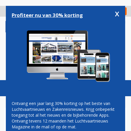
Overslaan
en
x
Digitaal Magazine
Registreer
Check in
naar
Profiteer nu van 30% korting
de
inhoud
gaan
Magazine
Podcasts
Vacatures
Toggl
naviga
Ontvang een jaar lang 30% korting op het beste van
Luchtvaartnieuws en Zakenreisnieuws. Krijg onbeperkt
toegang tot al het nieuws en de bijbehorende Apps.
REIZIGERS STELLEN ZELF
Ontvang tevens 12 maanden het Luchtvaartnieuws
MAALTIJD SAMEN BIJ OMAN
Magazine in de mail of op de mat.