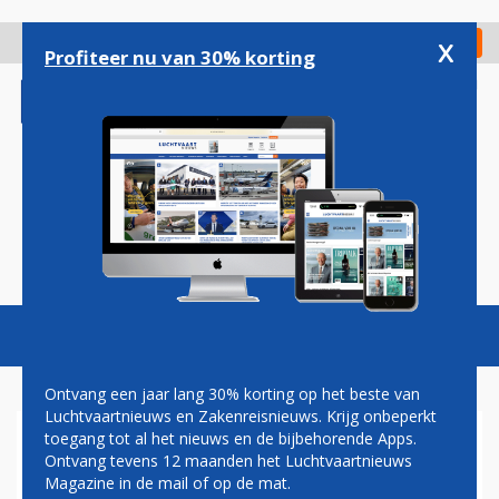
Overslaan
en
x
Digitaal Magazine
Registreer
Check in
naar
Profiteer nu van 30% korting
de
inhoud
gaan
Magazine
Podcasts
Vacatures
Toggl
naviga
Ontvang een jaar lang 30% korting op het beste van
Luchtvaartnieuws en Zakenreisnieuws. Krijg onbeperkt
toegang tot al het nieuws en de bijbehorende Apps.
SCHOTS LOGANAIR FLIRT
Ontvang tevens 12 maanden het Luchtvaartnieuws
MET BRITISH AIRWAYS
Magazine in de mail of op de mat.