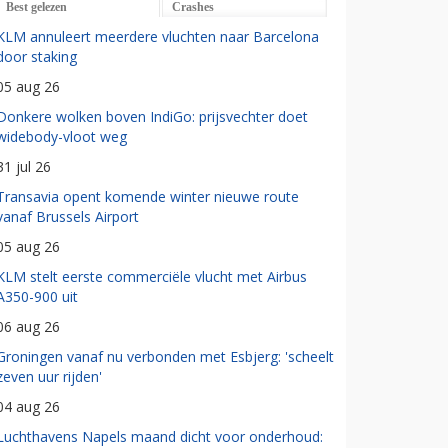
Best gelezen
Crashes
KLM annuleert meerdere vluchten naar Barcelona
door staking
05 aug 26
Donkere wolken boven IndiGo: prijsvechter doet
widebody-vloot weg
31 jul 26
Transavia opent komende winter nieuwe route
vanaf Brussels Airport
05 aug 26
KLM stelt eerste commerciële vlucht met Airbus
A350-900 uit
06 aug 26
Groningen vanaf nu verbonden met Esbjerg: 'scheelt
zeven uur rijden'
04 aug 26
Luchthavens Napels maand dicht voor onderhoud: