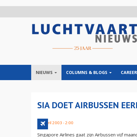
Overslaan
en
naar
de
inhoud
gaan
NIEUWS
COLUMNS & BLOGS
CAREER
SIA DOET AIRBUSSEN EE
24 april 2003 - 2:00
Singapore Airlines gaat zijn Airbussen vijf ma