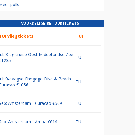
Meer polls
VOORDELIGE RETOURTICKETS
TUI vliegtickets
TUI
Jul: 8-dg cruise Oost Middellandse Zee
TUI
€1235
Jul: 9-daagse Chogogo Dive & Beach
TUI
Curacao €1056
Sep: Amsterdam - Curacao €569
TUI
Sep: Amsterdam - Aruba €614
TUI