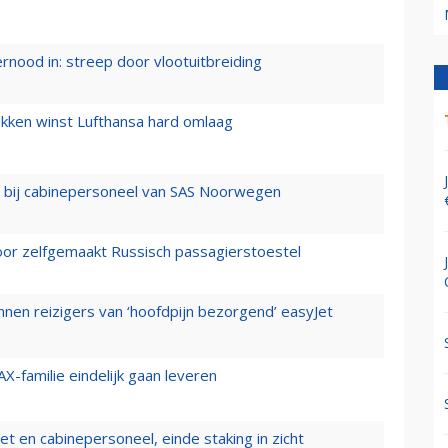
ernood in: streep door vlootuitbreiding
ukken winst Lufthansa hard omlaag
 bij cabinepersoneel van SAS Noorwegen
voor zelfgemaakt Russisch passagierstoestel
nen reizigers van ‘hoofdpijn bezorgend’ easyJet
X-familie eindelijk gaan leveren
t en cabinepersoneel, einde staking in zicht