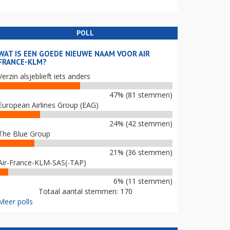
POLL
WAT IS EEN GOEDE NIEUWE NAAM VOOR AIR
FRANCE-KLM?
Verzin alsjeblieft iets anders
47% (81 stemmen)
European Airlines Group (EAG)
24% (42 stemmen)
The Blue Group
21% (36 stemmen)
Air-France-KLM-SAS(-TAP)
6% (11 stemmen)
Totaal aantal stemmen: 170
Meer polls