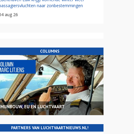
passagiersvluchten naar zonbestemmingen
04 aug 26
COLUMNS
MIJNBOUW, EU EN LUCHTVAART
PARTNERS VAN LUCHTVAARTNIEUWS.NL!