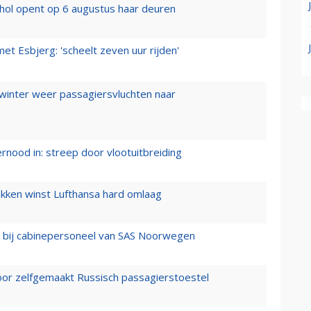
hol opent op 6 augustus haar deuren
t Esbjerg: 'scheelt zeven uur rijden'
 winter weer passagiersvluchten naar
ernood in: streep door vlootuitbreiding
ukken winst Lufthansa hard omlaag
 bij cabinepersoneel van SAS Noorwegen
voor zelfgemaakt Russisch passagierstoestel