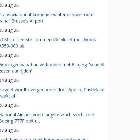
05 aug 26
Transavia opent komende winter nieuwe route
vanaf Brussels Airport
05 aug 26
KLM stelt eerste commerciële vlucht met Airbus
A350-900 uit
06 aug 26
Groningen vanaf nu verbonden met Esbjerg: 'scheelt
zeven uur rijden'
04 aug 26
easyJet wordt overgenomen door Apollo, Castlelake
haakt af
06 aug 26
National Airlines voert langste vrachtvlucht met
Boeing 777F ooit uit
07 aug 26
Luchthaven Luik krijgt komende winter weer