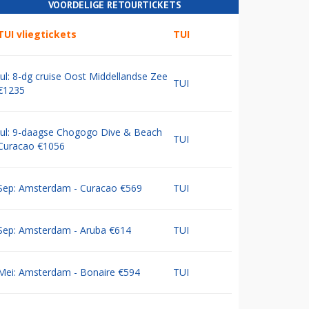
VOORDELIGE RETOURTICKETS
TUI vliegtickets
TUI
Jul: 8-dg cruise Oost Middellandse Zee
TUI
€1235
Jul: 9-daagse Chogogo Dive & Beach
TUI
Curacao €1056
Sep: Amsterdam - Curacao €569
TUI
Sep: Amsterdam - Aruba €614
TUI
Mei: Amsterdam - Bonaire €594
TUI