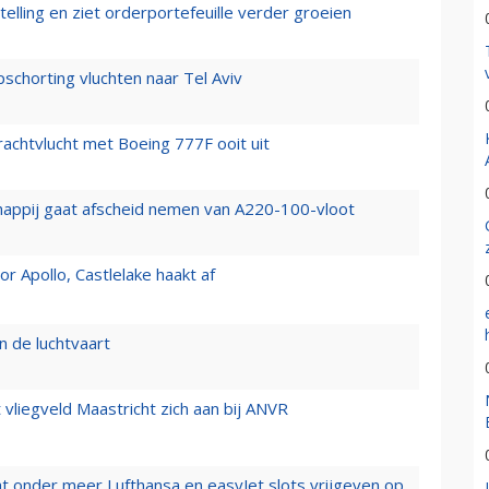
elling en ziet orderportefeuille verder groeien
chorting vluchten naar Tel Aviv
vrachtvlucht met Boeing 777F ooit uit
happij gaat afscheid nemen van A220-100-vloot
 Apollo, Castlelake haakt af
n de luchtvaart
t vliegveld Maastricht zich aan bij ANVR
t onder meer Lufthansa en easyJet slots vrijgeven op