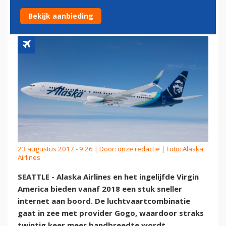
AMERICA
Bekijk aanbieding
23 augustus 2017 - 9:26 | Door:
onze redactie
| Foto: Alaska
Airlines
SEATTLE - Alaska Airlines en het ingelijfde Virgin
America bieden vanaf 2018 een stuk sneller
internet aan boord. De luchtvaartcombinatie
gaat in zee met provider Gogo, waardoor straks
twintig keer meer bandbreedte wordt