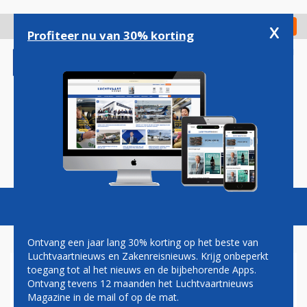
Overslaan
en
x
Digitaal Magazine
Registreer
Check in
naar
Profiteer nu van 30% korting
de
inhoud
gaan
Magazine
Podcasts
Vacatures
Toggl
naviga
Ontvang een jaar lang 30% korting op het beste van
Luchtvaartnieuws en Zakenreisnieuws. Krijg onbeperkt
toegang tot al het nieuws en de bijbehorende Apps.
SNELLER INTERNET BIJ
Ontvang tevens 12 maanden het Luchtvaartnieuws
ALASKA AIRLINES EN VIRGIN
Magazine in de mail of op de mat.