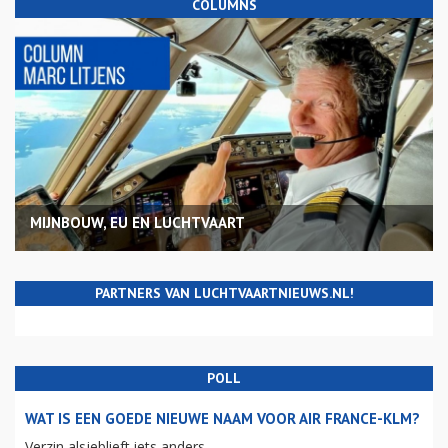
COLUMNS
MIJNBOUW, EU EN LUCHTVAART
PARTNERS VAN LUCHTVAARTNIEUWS.NL!
POLL
WAT IS EEN GOEDE NIEUWE NAAM VOOR AIR FRANCE-KLM?
Verzin alsjeblieft iets anders