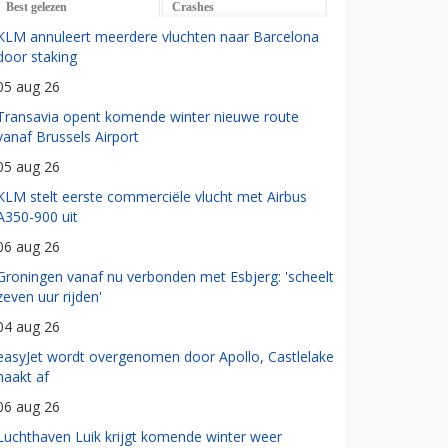
Best gelezen
Crashes
KLM annuleert meerdere vluchten naar Barcelona
door staking
05 aug 26
Transavia opent komende winter nieuwe route
vanaf Brussels Airport
05 aug 26
KLM stelt eerste commerciële vlucht met Airbus
A350-900 uit
06 aug 26
Groningen vanaf nu verbonden met Esbjerg: 'scheelt
zeven uur rijden'
04 aug 26
easyJet wordt overgenomen door Apollo, Castlelake
haakt af
06 aug 26
Luchthaven Luik krijgt komende winter weer