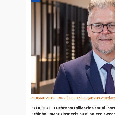
20 maart 2019 - 16:27 | Door:
Klaas-Jan van Woerko
SCHIPHOL - Luchtvaartalliantie Star Allian
Schiphol, maar zinspeelt nu al op een twe