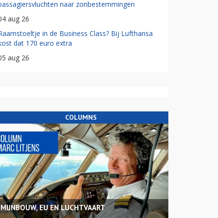
passagiersvluchten naar zonbestemmingen
04 aug 26
Raamstoeltje in de Business Class? Bij Lufthansa
kost dat 170 euro extra
05 aug 26
COLUMNS
MIJNBOUW, EU EN LUCHTVAART