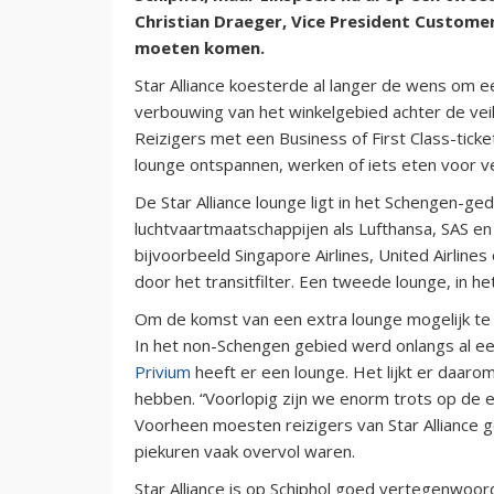
Christian Draeger, Vice President Custome
moeten komen.
Star Alliance koesterde al langer de wens om 
verbouwing van het winkelgebied achter de veil
Reizigers met een Business of First Class-tick
lounge ontspannen, werken of iets eten voor ve
De Star Alliance lounge ligt in het Schengen-ged
luchtvaartmaatschappijen als Lufthansa, SAS en
bijvoorbeeld Singapore Airlines, United Airline
door het transitfilter. Een tweede lounge, in 
Om de komst van een extra lounge mogelijk t
In het non-Schengen gebied werd onlangs al e
Privium
heeft er een lounge. Het lijkt er daaro
hebben. “Voorlopig zijn we enorm trots op de e
Voorheen moesten reizigers van Star Alliance g
piekuren vaak overvol waren.
Star Alliance is op Schiphol goed vertegenwoo