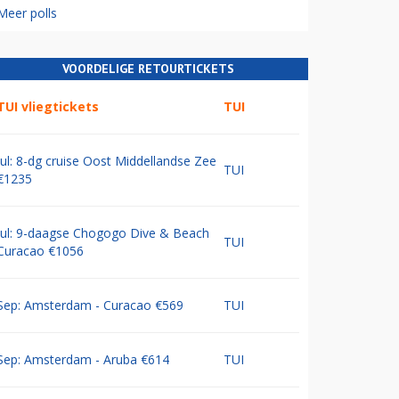
Meer polls
VOORDELIGE RETOURTICKETS
TUI vliegtickets
TUI
Jul: 8-dg cruise Oost Middellandse Zee
TUI
€1235
Jul: 9-daagse Chogogo Dive & Beach
TUI
Curacao €1056
Sep: Amsterdam - Curacao €569
TUI
Sep: Amsterdam - Aruba €614
TUI