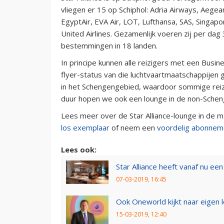
vliegen er 15 op Schiphol: Adria Airways, Aegean A
EgyptAir, EVA Air, LOT, Lufthansa, SAS, Singapor
United Airlines. Gezamenlijk voeren zij per dag
bestemmingen in 18 landen.
In principe kunnen alle reizigers met een Busin
flyer-status van die luchtvaartmaatschappijen 
in het Schengengebied, waardoor sommige reizi
duur hopen we ook een lounge in de non-Schen
Lees meer over de Star Alliance-lounge in de 
los exemplaar
of neem een
voordelig abonnem
Lees ook:
Star Alliance heeft vanaf nu ee
07-03-2019, 16:45
Ook Oneworld kijkt naar eigen 
15-03-2019, 12:40