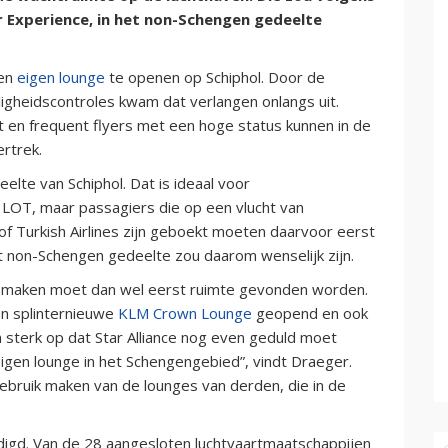
r Experience, in het non-Schengen gedeelte
een
eigen lounge
te openen op Schiphol. Door de
igheidscontroles kwam dat verlangen onlangs uit.
et en frequent flyers met een hoge status kunnen in de
rtrek.
eelte van Schiphol. Dat is ideaal voor
 LOT, maar passagiers die op een vlucht van
s of Turkish Airlines zijn geboekt moeten daarvoor eerst
het non-Schengen gedeelte zou daarom wenselijk zijn.
e maken moet dan wel eerst ruimte gevonden worden.
en splinternieuwe
KLM Crown Lounge
geopend en ook
m sterk op dat Star Alliance nog even geduld moet
igen lounge in het Schengengebied”, vindt Draeger.
ebruik maken van de lounges van derden, die in de
rdigd. Van de 28 aangesloten luchtvaartmaatschappijen