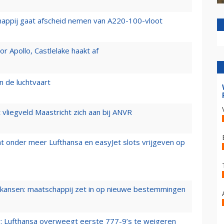
happij gaat afscheid nemen van A220-100-vloot
 Apollo, Castlelake haakt af
n de luchtvaart
t vliegveld Maastricht zich aan bij ANVR
t onder meer Lufthansa en easyJet slots vrijgeven op
ansen: maatschappij zet in op nieuwe bestemmingen
er: Lufthansa overweegt eerste 777-9’s te weigeren