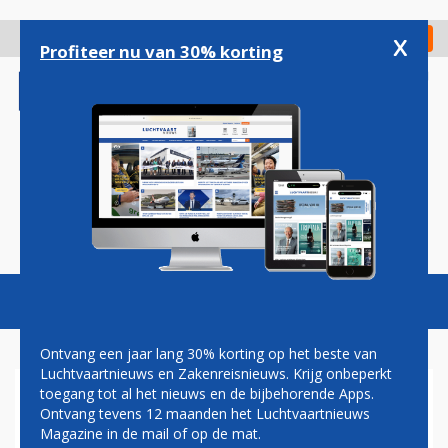
Overslaan
en
x
Digitaal Magazine
Registreer
Check in
naar
Profiteer nu van 30% korting
de
inhoud
gaan
Magazine
Podcasts
Vacatures
Toggl
naviga
Ontvang een jaar lang 30% korting op het beste van
Luchtvaartnieuws en Zakenreisnieuws. Krijg onbeperkt
toegang tot al het nieuws en de bijbehorende Apps.
STEUNPAKKET VAN
Ontvang tevens 12 maanden het Luchtvaartnieuws
MAXIMAAL 4 MILJARD EURO
Magazine in de mail of op de mat.