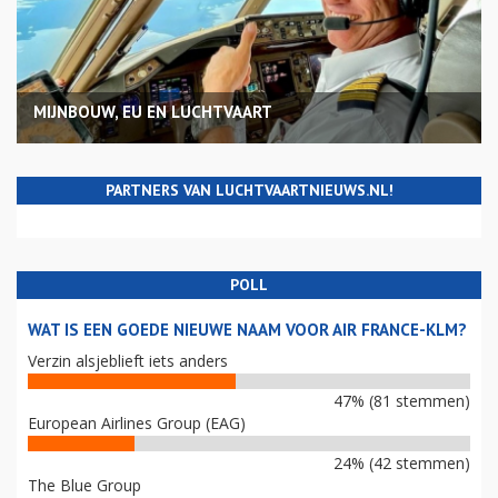
MIJNBOUW, EU EN LUCHTVAART
PARTNERS VAN LUCHTVAARTNIEUWS.NL!
POLL
WAT IS EEN GOEDE NIEUWE NAAM VOOR AIR FRANCE-KLM?
Verzin alsjeblieft iets anders
47% (81 stemmen)
European Airlines Group (EAG)
24% (42 stemmen)
The Blue Group