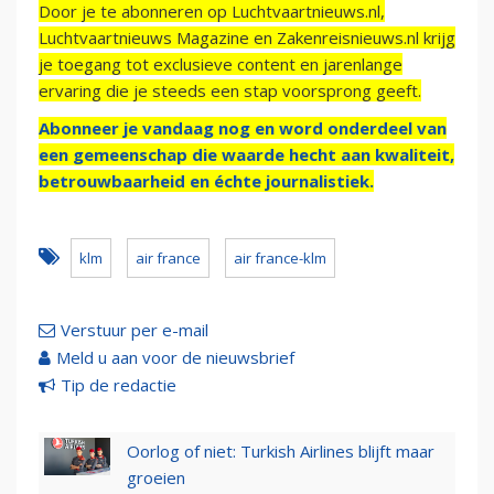
Door je te abonneren op Luchtvaartnieuws.nl,
Luchtvaartnieuws Magazine en Zakenreisnieuws.nl krijg
je toegang tot exclusieve content en jarenlange
ervaring die je steeds een stap voorsprong geeft.
Abonneer je vandaag nog en word onderdeel van
een gemeenschap die waarde hecht aan kwaliteit,
betrouwbaarheid en échte journalistiek.
klm
air france
air france-klm
Verstuur per e-mail
Meld u aan voor de nieuwsbrief
Tip de redactie
Oorlog of niet: Turkish Airlines blijft maar
groeien