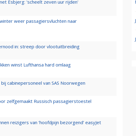
t Esbjerg: 'scheelt zeven uur rijden'
 winter weer passagiersvluchten naar
ernood in: streep door vlootuitbreiding
ukken winst Lufthansa hard omlaag
 bij cabinepersoneel van SAS Noorwegen
voor zelfgemaakt Russisch passagierstoestel
nen reizigers van ‘hoofdpijn bezorgend’ easyJet