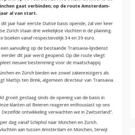
München gaat verbinden; op de route Amsterdam-
ar al van start.
it jaar haar eerste Duitse basis opende, zal vier keer
 Zürich staan drie wekelijkse vluchten in de planning.
te boeken vanaf respectievelijk 34 en 39 euro.
een aanvulling op de bestaande Transavia-lijndienst
 eerder dit jaar werd geopend. Op die route vliegt
ompleet nieuwe bestemming voor de maatschappij.
ünchen en Zürich bieden we zowel zakenreizigers als
gt Mattijs ten Brink, algemeen directeur van Transavia.
t groeit gestaag sinds de opening van de basis in
Onze klanten uit Beieren reageren enthousiast op ons
. Dezelfde ontwikkeling verwachten we in Zwitserland”.
per dag vanaf Schiphol naar München en Zürich.
 vluchten aan tussen Amsterdam en München, terwijl