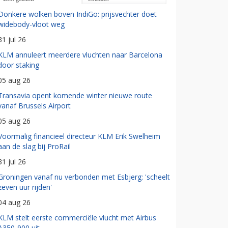
Donkere wolken boven IndiGo: prijsvechter doet
widebody-vloot weg
31 jul 26
KLM annuleert meerdere vluchten naar Barcelona
door staking
05 aug 26
Transavia opent komende winter nieuwe route
vanaf Brussels Airport
05 aug 26
Voormalig financieel directeur KLM Erik Swelheim
aan de slag bij ProRail
31 jul 26
Groningen vanaf nu verbonden met Esbjerg: 'scheelt
zeven uur rijden'
04 aug 26
KLM stelt eerste commerciële vlucht met Airbus
A350-900 uit