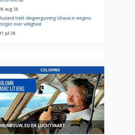
06 aug 26
Rusland trekt vliegvergunning Izhavia in wegens
zorgen over veiligheid
31 jul 26
COLUMNS
MIJNBOUW, EU EN LUCHTVAART