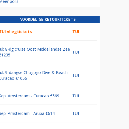
Meer polls
VOORDELIGE RETOURTICKETS
TUI vliegtickets
TUI
Jul: 8-dg cruise Oost Middellandse Zee
TUI
€1235
Jul: 9-daagse Chogogo Dive & Beach
TUI
Curacao €1056
Sep: Amsterdam - Curacao €569
TUI
Sep: Amsterdam - Aruba €614
TUI