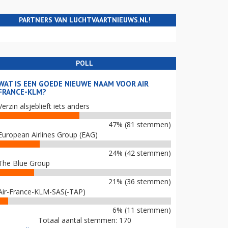
PARTNERS VAN LUCHTVAARTNIEUWS.NL!
POLL
WAT IS EEN GOEDE NIEUWE NAAM VOOR AIR
FRANCE-KLM?
Verzin alsjeblieft iets anders
47% (81 stemmen)
European Airlines Group (EAG)
24% (42 stemmen)
The Blue Group
21% (36 stemmen)
Air-France-KLM-SAS(-TAP)
6% (11 stemmen)
Totaal aantal stemmen: 170