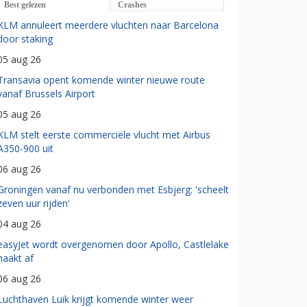
Best gelezen
Crashes
KLM annuleert meerdere vluchten naar Barcelona
door staking
05 aug 26
Transavia opent komende winter nieuwe route
vanaf Brussels Airport
05 aug 26
KLM stelt eerste commerciële vlucht met Airbus
A350-900 uit
06 aug 26
Groningen vanaf nu verbonden met Esbjerg: 'scheelt
zeven uur rijden'
04 aug 26
easyJet wordt overgenomen door Apollo, Castlelake
haakt af
06 aug 26
Luchthaven Luik krijgt komende winter weer