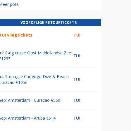
Meer polls
VOORDELIGE RETOURTICKETS
TUI vliegtickets
TUI
Jul: 8-dg cruise Oost Middellandse Zee
TUI
€1235
Jul: 9-daagse Chogogo Dive & Beach
TUI
Curacao €1056
Sep: Amsterdam - Curacao €569
TUI
Sep: Amsterdam - Aruba €614
TUI