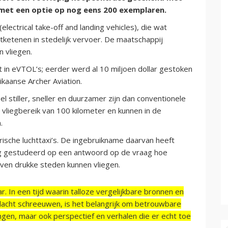
 met een optie op nog eens 200 exemplaren.
ectrical take-off and landing vehicles), die wat
ketenen in stedelijk vervoer. De maatschappij
n vliegen.
t in eVTOL’s; eerder werd al 10 miljoen dollar gestoken
ikaanse Archer Aviation.
stiller, sneller en duurzamer zijn dan conventionele
 vliegbereik van 100 kilometer en kunnen in de
.
ische luchttaxi’s. De ingebruikname daarvan heeft
og gestudeerd op een antwoord op de vraag hoe
boven drukke steden kunnen vliegen.
r. In een tijd waarin talloze vergelijkbare bronnen en
acht schreeuwen, is het belangrijk om betrouwbare
ngen, maar ook perspectief en verhalen die er echt toe