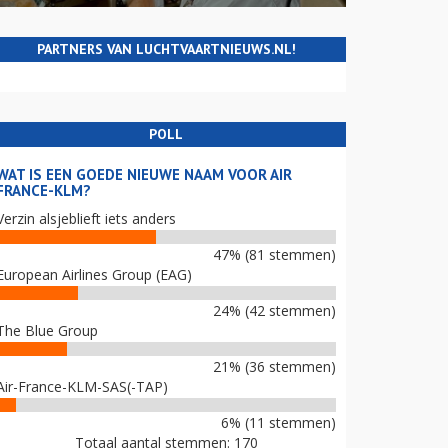
PARTNERS VAN LUCHTVAARTNIEUWS.NL!
POLL
WAT IS EEN GOEDE NIEUWE NAAM VOOR AIR
FRANCE-KLM?
Verzin alsjeblieft iets anders
47% (81 stemmen)
European Airlines Group (EAG)
24% (42 stemmen)
The Blue Group
21% (36 stemmen)
Air-France-KLM-SAS(-TAP)
6% (11 stemmen)
Totaal aantal stemmen: 170