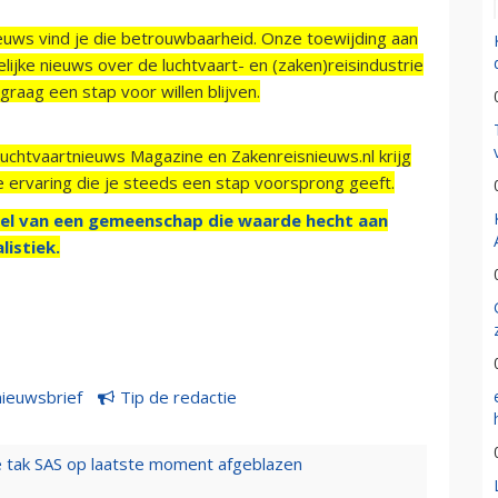
ieuws vind je die betrouwbaarheid. Onze toewijding aan
ijke nieuws over de luchtvaart- en (zaken)reisindustrie
raag een stap voor willen blijven.
Luchtvaartnieuws Magazine en Zakenreisnieuws.nl krijg
e ervaring die je steeds een stap voorsprong geeft.
el van een gemeenschap die waarde hecht aan
listiek.
nieuwsbrief
Tip de redactie
 tak SAS op laatste moment afgeblazen