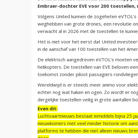
Embraer-dochter EVE voor 200 toestellen,
Volgens United kunnen de zogeheten eVTOL’s (el
weghebben van grote drones, een revolutie ont
verwacht al in 2026 met de toestellen te kunne
Het is niet voor het eerst dat United investeer
in de aanschaf van 100 toestellen van het Amer
De elektrisch aangedreven eVTOL’s moeten veel 
helikopters. De toestellen van EVE beloven een
toekomst zonder piloot passagiers rondvliegen
Wereldwijd is er steeds meer animo voor elektr
echter nog wat haken en ogen. Zo wordt er n
dergelijke toestellen veilig in grote aantallen 
Even dit:
Luchtvaartnieuws bestaat inmiddels bijna 25 jaa
nieuwkomers met veel minder historie om aand
platforms te hebben die niet alleen nieuws bre
doen.