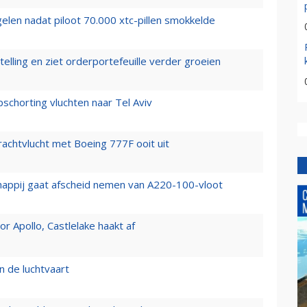
elen nadat piloot 70.000 xtc-pillen smokkelde
elling en ziet orderportefeuille verder groeien
chorting vluchten naar Tel Aviv
vrachtvlucht met Boeing 777F ooit uit
happij gaat afscheid nemen van A220-100-vloot
 Apollo, Castlelake haakt af
n de luchtvaart