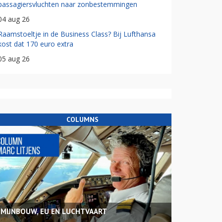
passagiersvluchten naar zonbestemmingen
04 aug 26
Raamstoeltje in de Business Class? Bij Lufthansa
kost dat 170 euro extra
05 aug 26
COLUMNS
MIJNBOUW, EU EN LUCHTVAART