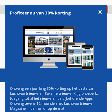
Overslaan
en
x
Digitaal Magazine
Registreer
Check in
naar
Profiteer nu van 30% korting
de
inhoud
gaan
Magazine
Podcasts
Vacatures
Toggl
naviga
Ontvang een jaar lang 30% korting op het beste van
Luchtvaartnieuws en Zakenreisnieuws. Krijg onbeperkt
toegang tot al het nieuws en de bijbehorende Apps.
US-BANGLA WIL VANAF
Ontvang tevens 12 maanden het Luchtvaartnieuws
VOLGEND JAAR SCHIPHOL
Magazine in de mail of op de mat.