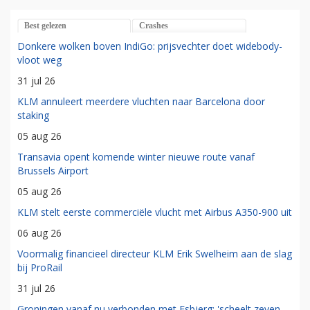
Best gelezen
Crashes
Donkere wolken boven IndiGo: prijsvechter doet widebody-
vloot weg
31 jul 26
KLM annuleert meerdere vluchten naar Barcelona door
staking
05 aug 26
Transavia opent komende winter nieuwe route vanaf
Brussels Airport
05 aug 26
KLM stelt eerste commerciële vlucht met Airbus A350-900 uit
06 aug 26
Voormalig financieel directeur KLM Erik Swelheim aan de slag
bij ProRail
31 jul 26
Groningen vanaf nu verbonden met Esbjerg: 'scheelt zeven