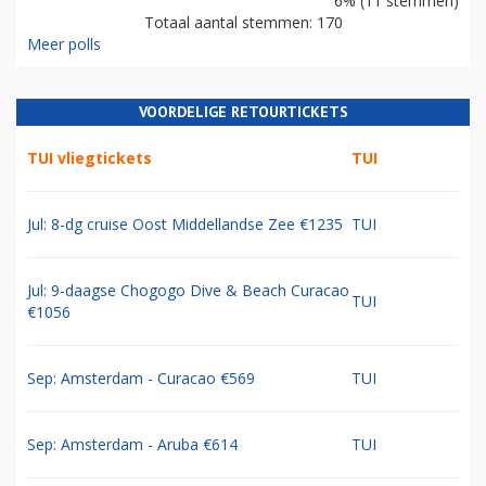
6% (11 stemmen)
Totaal aantal stemmen: 170
Meer polls
VOORDELIGE RETOURTICKETS
TUI vliegtickets
TUI
Jul: 8-dg cruise Oost Middellandse Zee €1235
TUI
Jul: 9-daagse Chogogo Dive & Beach Curacao
TUI
€1056
Sep: Amsterdam - Curacao €569
TUI
Sep: Amsterdam - Aruba €614
TUI