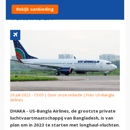
MET BANGLADESH
Bekijk aanbieding
VERBINDEN
26 juli 2022 - 15:05 | Door:
onze redactie
| Foto: US-Bangla
Airlines
DHAKA - US-Bangla Airlines, de grootste private
luchtvaartmaatschappij van Bangladesh, is van
plan om in 2023 te starten met longhaul-vluchten.