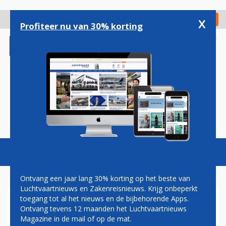
Overslaan
en
x
Digitaal Magazine
Registreer
Check in
naar
Profiteer nu van 30% korting
de
inhoud
gaan
Magazine
Podcasts
Vacatures
Toggl
naviga
Ontvang een jaar lang 30% korting op het beste van
Luchtvaartnieuws en Zakenreisnieuws. Krijg onbeperkt
toegang tot al het nieuws en de bijbehorende Apps.
VAKBONDEN HALEN IN BRIEF
Ontvang tevens 12 maanden het Luchtvaartnieuws
AAN DE KAMER UIT NAAR
Magazine in de mail of op de mat.