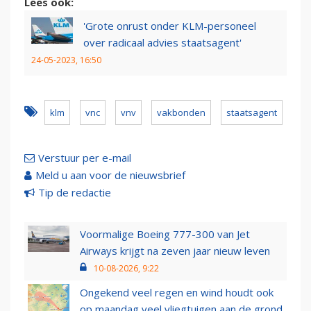
Lees ook:
'Grote onrust onder KLM-personeel
over radicaal advies staatsagent'
24-05-2023, 16:50
klm
vnc
vnv
vakbonden
staatsagent
Verstuur per e-mail
Meld u aan voor de nieuwsbrief
Tip de redactie
Voormalige Boeing 777-300 van Jet
Airways krijgt na zeven jaar nieuw leven
10-08-2026, 9:22
Ongekend veel regen en wind houdt ook
op maandag veel vliegtuigen aan de grond