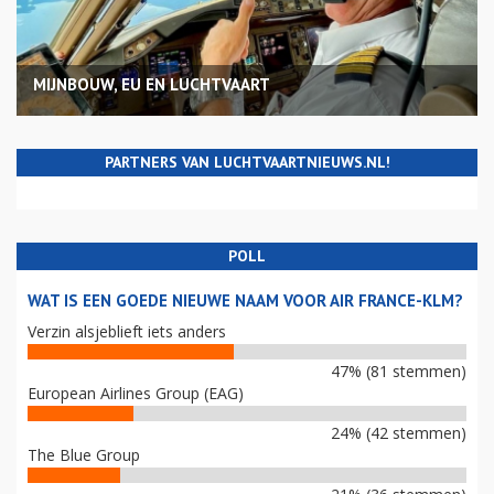
MIJNBOUW, EU EN LUCHTVAART
PARTNERS VAN LUCHTVAARTNIEUWS.NL!
POLL
WAT IS EEN GOEDE NIEUWE NAAM VOOR AIR FRANCE-KLM?
Verzin alsjeblieft iets anders
47% (81 stemmen)
European Airlines Group (EAG)
24% (42 stemmen)
The Blue Group