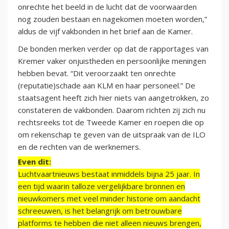
onrechte het beeld in de lucht dat de voorwaarden
nog zouden bestaan en nagekomen moeten worden,”
aldus de vijf vakbonden in het brief aan de Kamer.
De bonden merken verder op dat de rapportages van
Kremer vaker onjuistheden en persoonlijke meningen
hebben bevat. “Dit veroorzaakt ten onrechte
(reputatie)schade aan KLM en haar personeel.” De
staatsagent heeft zich hier niets van aangetrokken, zo
constateren de vakbonden. Daarom richten zij zich nu
rechtsreeks tot de Tweede Kamer en roepen die op
om rekenschap te geven van de uitspraak van de ILO
en de rechten van de werknemers.
Even dit:
Luchtvaartnieuws bestaat inmiddels bijna 25 jaar. In
een tijd waarin talloze vergelijkbare bronnen en
nieuwkomers met veel minder historie om aandacht
schreeuwen, is het belangrijk om betrouwbare
platforms te hebben die niet alleen nieuws brengen,