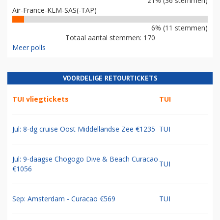
21% (36 stemmen)
Air-France-KLM-SAS(-TAP)
6% (11 stemmen)
Totaal aantal stemmen: 170
Meer polls
VOORDELIGE RETOURTICKETS
TUI vliegtickets
TUI
Jul: 8-dg cruise Oost Middellandse Zee €1235
TUI
Jul: 9-daagse Chogogo Dive & Beach Curacao
TUI
€1056
Sep: Amsterdam - Curacao €569
TUI