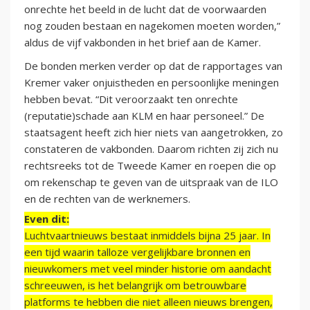
onrechte het beeld in de lucht dat de voorwaarden
nog zouden bestaan en nagekomen moeten worden,”
aldus de vijf vakbonden in het brief aan de Kamer.
De bonden merken verder op dat de rapportages van
Kremer vaker onjuistheden en persoonlijke meningen
hebben bevat. “Dit veroorzaakt ten onrechte
(reputatie)schade aan KLM en haar personeel.” De
staatsagent heeft zich hier niets van aangetrokken, zo
constateren de vakbonden. Daarom richten zij zich nu
rechtsreeks tot de Tweede Kamer en roepen die op
om rekenschap te geven van de uitspraak van de ILO
en de rechten van de werknemers.
Even dit:
Luchtvaartnieuws bestaat inmiddels bijna 25 jaar. In
een tijd waarin talloze vergelijkbare bronnen en
nieuwkomers met veel minder historie om aandacht
schreeuwen, is het belangrijk om betrouwbare
platforms te hebben die niet alleen nieuws brengen,