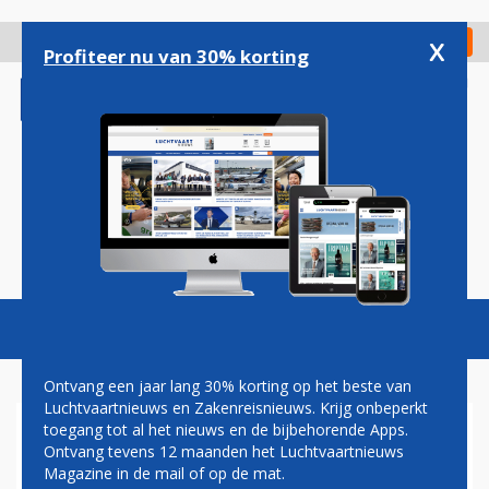
Overslaan
en
x
Digitaal Magazine
Registreer
Check in
naar
Profiteer nu van 30% korting
de
inhoud
gaan
Magazine
Podcasts
Vacatures
Toggl
naviga
Ontvang een jaar lang 30% korting op het beste van
Luchtvaartnieuws en Zakenreisnieuws. Krijg onbeperkt
toegang tot al het nieuws en de bijbehorende Apps.
VAKBONDEN HALEN IN BRIEF
Ontvang tevens 12 maanden het Luchtvaartnieuws
AAN DE KAMER UIT NAAR
Magazine in de mail of op de mat.