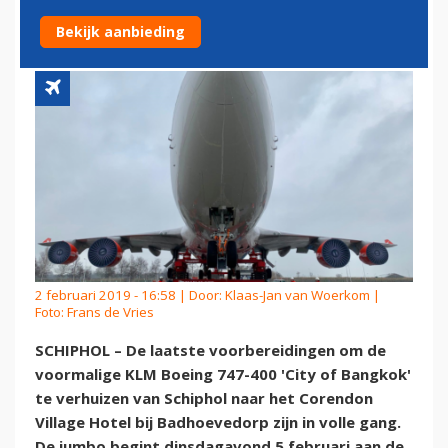
BOEING 747 IN VOLLE GANG
Bekijk aanbieding
2 februari 2019 - 16:58 | Door:
Klaas-Jan van Woerkom
|
Foto: Frans de Vries
SCHIPHOL – De laatste voorbereidingen om de
voormalige KLM Boeing 747-400 'City of Bangkok'
te verhuizen van Schiphol naar het Corendon
Village Hotel bij Badhoevedorp zijn in volle gang.
De jumbo begint dinsdagavond 5 februari aan de