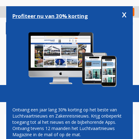
Overslaan
en
x
Digitaal Magazine
Registreer
Check in
naar
Profiteer nu van 30% korting
de
inhoud
gaan
Magazine
Podcasts
Vacatures
Toggl
naviga
Ontvang een jaar lang 30% korting op het beste van
Luchtvaartnieuws en Zakenreisnieuws. Krijg onbeperkt
toegang tot al het nieuws en de bijbehorende Apps.
VOORBEREIDINGEN
Ontvang tevens 12 maanden het Luchtvaartnieuws
VERHUIZING CORENDON
Magazine in de mail of op de mat.