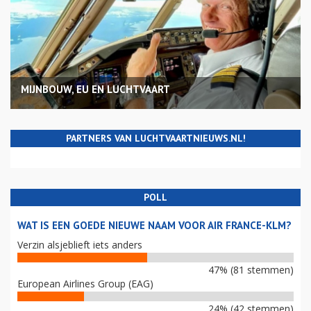
MIJNBOUW, EU EN LUCHTVAART
PARTNERS VAN LUCHTVAARTNIEUWS.NL!
POLL
WAT IS EEN GOEDE NIEUWE NAAM VOOR AIR FRANCE-KLM?
Verzin alsjeblieft iets anders
47% (81 stemmen)
European Airlines Group (EAG)
24% (42 stemmen)