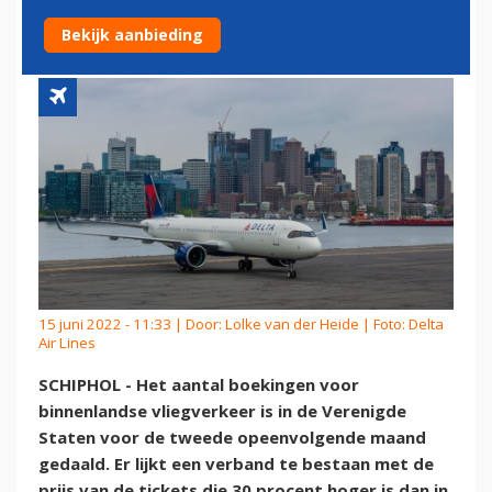
HOGERE PRIJZEN
Bekijk aanbieding
15 juni 2022 - 11:33 | Door:
Lolke van der Heide
| Foto: Delta
Air Lines
SCHIPHOL - Het aantal boekingen voor
binnenlandse vliegverkeer is in de Verenigde
Staten voor de tweede opeenvolgende maand
gedaald. Er lijkt een verband te bestaan met de
prijs van de tickets die 30 procent hoger is dan in