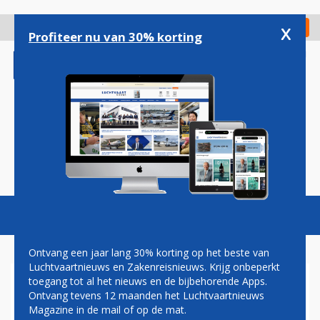
Overslaan
en
x
Digitaal Magazine
Registreer
Check in
naar
Profiteer nu van 30% korting
de
inhoud
gaan
Magazine
Podcasts
Vacatures
Toggl
naviga
Ontvang een jaar lang 30% korting op het beste van
Luchtvaartnieuws en Zakenreisnieuws. Krijg onbeperkt
toegang tot al het nieuws en de bijbehorende Apps.
VRAAG NAAR TICKETS IN DE
Ontvang tevens 12 maanden het Luchtvaartnieuws
VS DAALT DOOR VEEL
Magazine in de mail of op de mat.