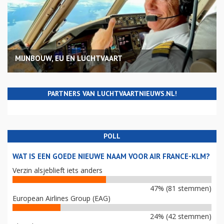
MIJNBOUW, EU EN LUCHTVAART
PARTNERS VAN LUCHTVAARTNIEUWS.NL!
POLL
WAT IS EEN GOEDE NIEUWE NAAM VOOR AIR FRANCE-KLM?
Verzin alsjeblieft iets anders
47% (81 stemmen)
European Airlines Group (EAG)
24% (42 stemmen)