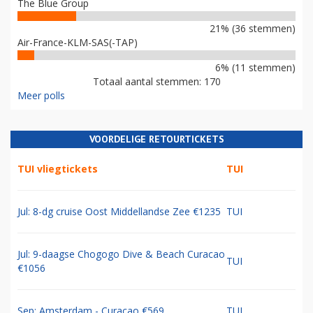
The Blue Group
21% (36 stemmen)
Air-France-KLM-SAS(-TAP)
6% (11 stemmen)
Totaal aantal stemmen: 170
Meer polls
VOORDELIGE RETOURTICKETS
TUI vliegtickets
TUI
Jul: 8-dg cruise Oost Middellandse Zee €1235
TUI
Jul: 9-daagse Chogogo Dive & Beach Curacao
TUI
€1056
Sep: Amsterdam - Curacao €569
TUI