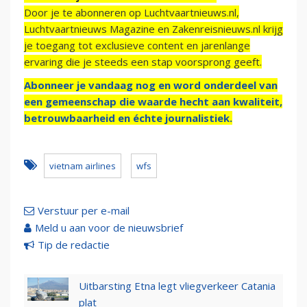
Door je te abonneren op Luchtvaartnieuws.nl,
Luchtvaartnieuws Magazine en Zakenreisnieuws.nl krijg
je toegang tot exclusieve content en jarenlange
ervaring die je steeds een stap voorsprong geeft.
Abonneer je vandaag nog en word onderdeel van
een gemeenschap die waarde hecht aan kwaliteit,
betrouwbaarheid en échte journalistiek.
vietnam airlines
wfs
Verstuur per e-mail
Meld u aan voor de nieuwsbrief
Tip de redactie
Uitbarsting Etna legt vliegverkeer Catania
plat