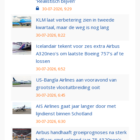
‘Realistisch blijven’
30-07-2026, 9:29
KLM laat verbetering zien in tweede
kwartaal, maar de weg is nog lang
30-07-2026, 8:22
Icelandair tekent voor zes extra Airbus
A320neo's om laatste Boeing 757's af te
lossen
30-07-2026, 6:52
US-Bangla Airlines aan vooravond van
grootste vlootuitbreiding ooit
30-07-2026, 6:45
AIS Airlines gaat jaar langer door met
lijndienst binnen Schotland
30-07-2026, 6:30
Airbus handhaaft groeiprognoses na sterk
halfjaar: eind volgend jaar 75 A320neo’s