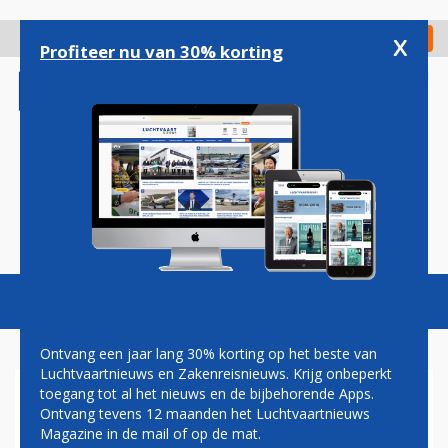
Overslaan
en
x
Digitaal Magazine
Registreer
Check in
naar
Profiteer nu van 30% korting
de
inhoud
gaan
Magazine
Podcasts
Vacatures
Toggl
naviga
Ontvang een jaar lang 30% korting op het beste van
Luchtvaartnieuws en Zakenreisnieuws. Krijg onbeperkt
toegang tot al het nieuws en de bijbehorende Apps.
VRACHTDIENST VIETNAM
Ontvang tevens 12 maanden het Luchtvaartnieuws
AIRLINES OP SCHIPHOL LIJKT
Magazine in de mail of op de mat.