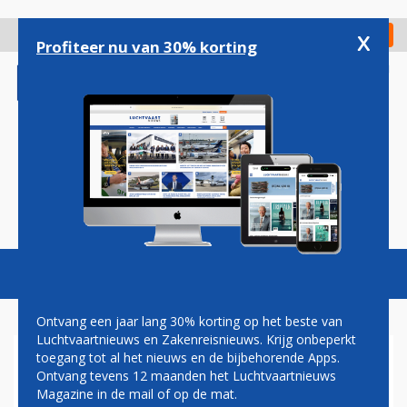
Overslaan
en
x
Digitaal Magazine
Registreer
Check in
naar
Profiteer nu van 30% korting
de
inhoud
gaan
Magazine
Podcasts
Vacatures
Toggl
naviga
Ontvang een jaar lang 30% korting op het beste van
Luchtvaartnieuws en Zakenreisnieuws. Krijg onbeperkt
toegang tot al het nieuws en de bijbehorende Apps.
AMERIKANEN MOETEN
Ontvang tevens 12 maanden het Luchtvaartnieuws
VINGERAFDRUK LATEN
Magazine in de mail of op de mat.