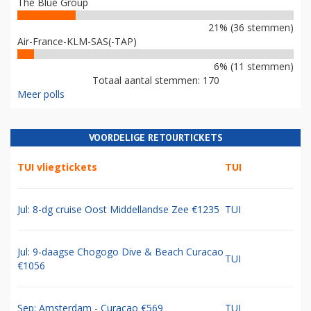
The Blue Group
21% (36 stemmen)
Air-France-KLM-SAS(-TAP)
6% (11 stemmen)
Totaal aantal stemmen: 170
Meer polls
VOORDELIGE RETOURTICKETS
TUI vliegtickets
TUI
Jul: 8-dg cruise Oost Middellandse Zee €1235
TUI
Jul: 9-daagse Chogogo Dive & Beach Curacao
TUI
€1056
Sep: Amsterdam - Curacao €569
TUI