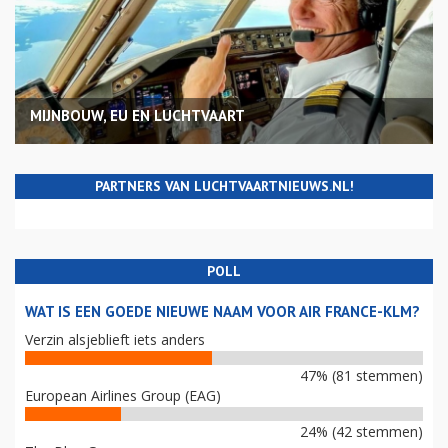
MIJNBOUW, EU EN LUCHTVAART
PARTNERS VAN LUCHTVAARTNIEUWS.NL!
POLL
WAT IS EEN GOEDE NIEUWE NAAM VOOR AIR FRANCE-KLM?
Verzin alsjeblieft iets anders
47% (81 stemmen)
European Airlines Group (EAG)
24% (42 stemmen)