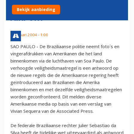
MAKEN OP SAO PAULO
Bekijk aanbieding
AIRPORT
1 januari 2004 - 1:00
SAO PAULO - De Braziliaanse politie neemt foto´s en
vingerafdrukken van Amerikanen die het land
binnenkomen via de luchthaven van Soa Paulo. De
verhoogde veiligheidsmaatregel is een antwoord op
de nieuwe regels die de Amerikaanse regering heeft
geïntroduceerd aan Brazilianen die Amerika
binnenkomen en met dezelfde veiligheidsmaatregelen
worden geconfronteerd. Dit melden diverse
Amerikaanse media op basis van een verslag van
Vivian Sequera van de Associated Press.
De federale Braziliaanse rechter Julier Sebastiao da
Silva heeft de tijdelijke wet uitgevaardigd als antwoord