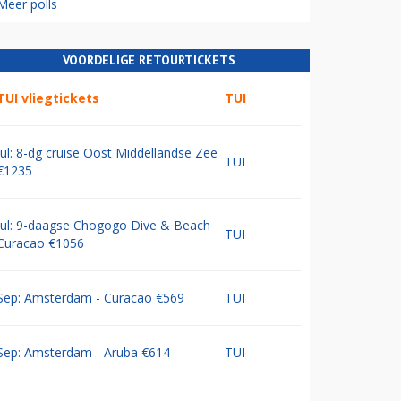
Meer polls
VOORDELIGE RETOURTICKETS
TUI vliegtickets
TUI
Jul: 8-dg cruise Oost Middellandse Zee
TUI
€1235
Jul: 9-daagse Chogogo Dive & Beach
TUI
Curacao €1056
Sep: Amsterdam - Curacao €569
TUI
Sep: Amsterdam - Aruba €614
TUI