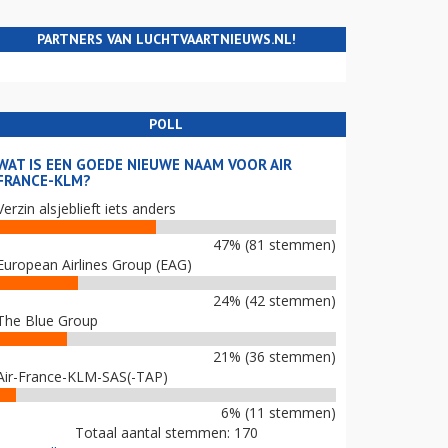
PARTNERS VAN LUCHTVAARTNIEUWS.NL!
POLL
WAT IS EEN GOEDE NIEUWE NAAM VOOR AIR
FRANCE-KLM?
Verzin alsjeblieft iets anders
47% (81 stemmen)
European Airlines Group (EAG)
24% (42 stemmen)
The Blue Group
21% (36 stemmen)
Air-France-KLM-SAS(-TAP)
6% (11 stemmen)
Totaal aantal stemmen: 170