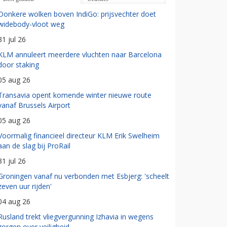
Donkere wolken boven IndiGo: prijsvechter doet
widebody-vloot weg
31 jul 26
KLM annuleert meerdere vluchten naar Barcelona
door staking
05 aug 26
Transavia opent komende winter nieuwe route
vanaf Brussels Airport
05 aug 26
Voormalig financieel directeur KLM Erik Swelheim
aan de slag bij ProRail
31 jul 26
Groningen vanaf nu verbonden met Esbjerg: 'scheelt
zeven uur rijden'
04 aug 26
Rusland trekt vliegvergunning Izhavia in wegens
zorgen over veiligheid