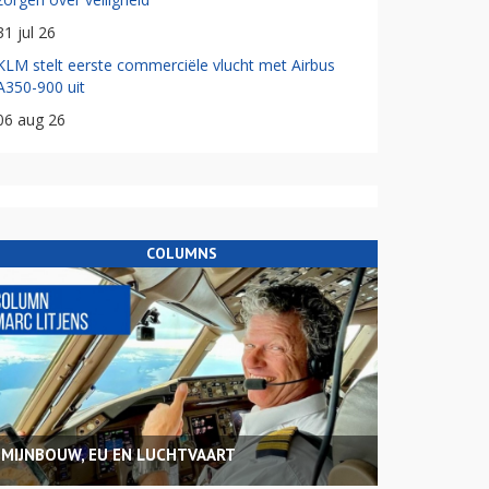
31 jul 26
KLM stelt eerste commerciële vlucht met Airbus
A350-900 uit
06 aug 26
COLUMNS
MIJNBOUW, EU EN LUCHTVAART