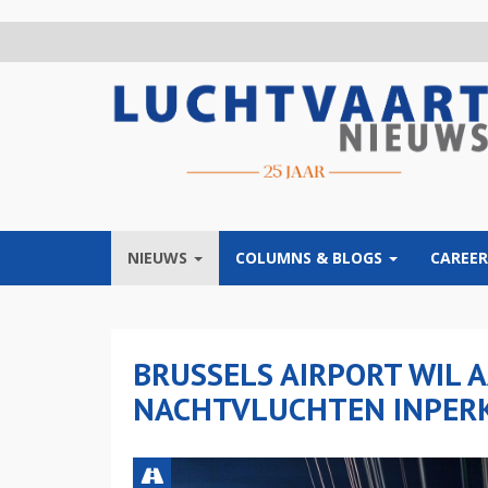
Overslaan
en
naar
de
inhoud
gaan
NIEUWS
COLUMNS & BLOGS
CAREER
BRUSSELS AIRPORT WIL 
NACHTVLUCHTEN INPER