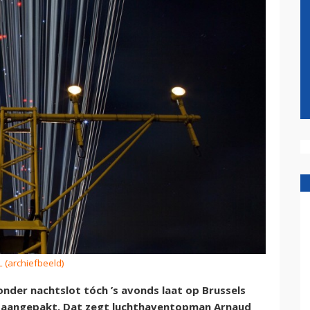
L (archiefbeeld)
nder nachtslot tóch ’s avonds laat op Brussels
r aangepakt. Dat zegt luchthaventopman Arnaud