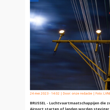
24 mei 2023 - 14:02 | Door:
onze redactie
| Foto: LVN
BRUSSEL - Luchtvaartmaatschappijen die zo
Airport starten of landen worden stevige