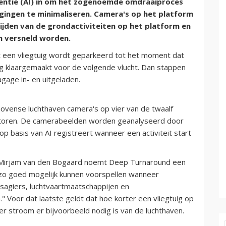
gentie (AI) in om het zogenoemde omdraaiproces
agingen te minimaliseren. Camera's op het platform
ijden van de grondactiviteiten op het platform en
n versneld worden.
 een vliegtuig wordt geparkeerd tot het moment dat
tuig klaargemaakt voor de volgende vlucht. Dan stappen
gage in- en uitgeladen.
ovense luchthaven camera's op vier van de twaalf
nitoren. De camerabeelden worden geanalyseerd door
 basis van AI registreert wanneer een activiteit start
 Mirjam van den Bogaard noemt Deep Turnaround een
 zo goed mogelijk kunnen voorspellen wanneer
ssagiers, luchtvaartmaatschappijen en
" Voor dat laatste geldt dat hoe korter een vliegtuig op
er stroom er bijvoorbeeld nodig is van de luchthaven.