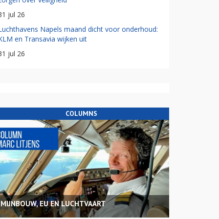
31 jul 26
Luchthavens Napels maand dicht voor onderhoud:
KLM en Transavia wijken uit
31 jul 26
COLUMNS
MIJNBOUW, EU EN LUCHTVAART