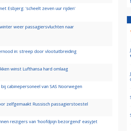
t Esbjerg: 'scheelt zeven uur rijden'
 winter weer passagiersvluchten naar
ernood in: streep door vlootuitbreiding
ukken winst Lufthansa hard omlaag
 bij cabinepersoneel van SAS Noorwegen
voor zelfgemaakt Russisch passagierstoestel
nen reizigers van ‘hoofdpijn bezorgend’ easyJet