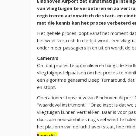
Eindhoven Airport zet kunstmatige intelli
van vliegtuigen te verbeteren en zo vertr
registreren automatisch de start- en eindt
met die kennis kan het proces verbeterd e
Het gehele proces loopt vanaf het moment dat
het weer vertrekt. In die tijd wordt een vlieg
onder meer passagiers in en uit en wordt de ba
Camera's
Om dat proces te optimaliseren hangt de Eindh
vliegtuigopstelplaatsen om het proces te mo
een algoritme genaamd Deep Turnaround, dat op
en stopt.
Operationeel topvrouw van Eindhoven Airport
"waardevol instrument". "Onze inzet is dat we
vliegtuigen kunnen vertrekken. Daar is voor pa
duurzaamheidsambities nog veel winst te halen.
het platform van de luchthaven staat, hoe mind
Even dit: