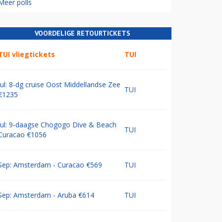
Meer polls
VOORDELIGE RETOURTICKETS
TUI vliegtickets
TUI
Jul: 8-dg cruise Oost Middellandse Zee
TUI
€1235
Jul: 9-daagse Chogogo Dive & Beach
TUI
Curacao €1056
Sep: Amsterdam - Curacao €569
TUI
Sep: Amsterdam - Aruba €614
TUI