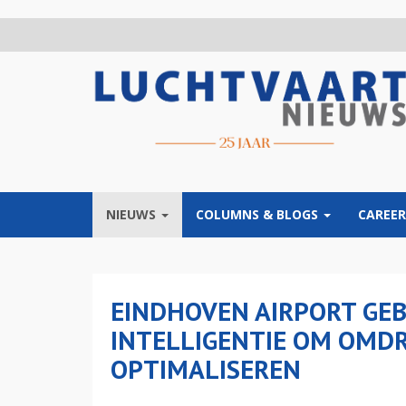
Overslaan
en
naar
de
inhoud
gaan
NIEUWS
COLUMNS & BLOGS
CAREER
EINDHOVEN AIRPORT GE
INTELLIGENTIE OM OMDR
OPTIMALISEREN