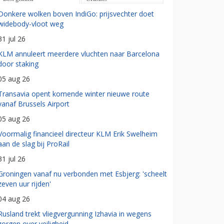
Donkere wolken boven IndiGo: prijsvechter doet
widebody-vloot weg
31 jul 26
KLM annuleert meerdere vluchten naar Barcelona
door staking
05 aug 26
Transavia opent komende winter nieuwe route
vanaf Brussels Airport
05 aug 26
Voormalig financieel directeur KLM Erik Swelheim
aan de slag bij ProRail
31 jul 26
Groningen vanaf nu verbonden met Esbjerg: 'scheelt
zeven uur rijden'
04 aug 26
Rusland trekt vliegvergunning Izhavia in wegens
zorgen over veiligheid