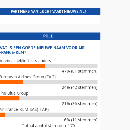
PARTNERS VAN LUCHTVAARTNIEUWS.NL!
POLL
WAT IS EEN GOEDE NIEUWE NAAM VOOR AIR
FRANCE-KLM?
Verzin alsjeblieft iets anders
47% (81 stemmen)
European Airlines Group (EAG)
24% (42 stemmen)
The Blue Group
21% (36 stemmen)
Air-France-KLM-SAS(-TAP)
6% (11 stemmen)
Totaal aantal stemmen: 170