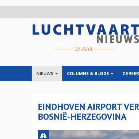
Overslaan
en
naar
de
inhoud
gaan
NIEUWS
COLUMNS & BLOGS
CAREER
EINDHOVEN AIRPORT VER
BOSNIË-HERZEGOVINA