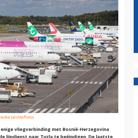
media (archieffoto)
 enige vliegverbinding met Bosnië-Herzegovina
e lijndienst naar Tuzla te beëindigen. De laatste