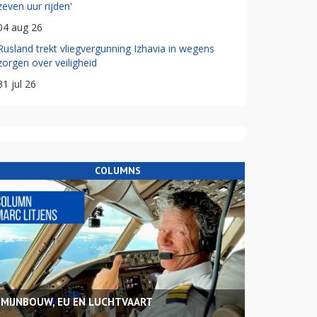
zeven uur rijden'
04 aug 26
Rusland trekt vliegvergunning Izhavia in wegens
zorgen over veiligheid
31 jul 26
COLUMNS
MIJNBOUW, EU EN LUCHTVAART