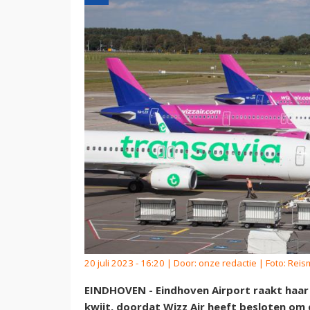
20 juli 2023 - 16:20 | Door:
onze redactie
| Foto: Reis
EINDHOVEN - Eindhoven Airport raakt haar
kwijt, doordat Wizz Air heeft besloten om d