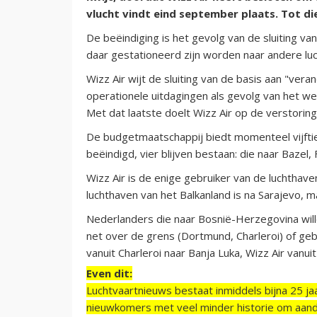
vlucht vindt eind september plaats. Tot di
De beëindiging is het gevolg van de sluiting va
daar gestationeerd zijn worden naar andere luc
Wizz Air wijt de sluiting van de basis aan "v
operationele uitdagingen als gevolg van het wee
Met dat laatste doelt Wizz Air op de verstorin
De budgetmaatschappij biedt momenteel vijftie
beëindigd, vier blijven bestaan: die naar Baze
Wizz Air is de enige gebruiker van de luchthav
luchthaven van het Balkanland is na Sarajevo, m
Nederlanders die naar Bosnië-Herzegovina will
net over de grens (Dortmund, Charleroi) of geb
vanuit Charleroi naar Banja Luka, Wizz Air vanu
Even dit:
Luchtvaartnieuws bestaat inmiddels bijna 25 jaa
nieuwkomers met veel minder historie om aand