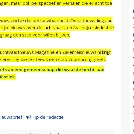
ngen, maar ook perspectief en verhalen die er echt toe
ieuws vind je die betrouwbaarheid. Onze toewijding aan
ijke nieuws over de luchtvaart- en (zaken)reisindustrie
raag een stap voor willen blijven.
Luchtvaartnieuws Magazine en Zakenreisnieuws.nl krijg
e ervaring die je steeds een stap voorsprong geeft.
el van een gemeenschap die waarde hecht aan
listiek.
nieuwsbrief
Tip de redactie