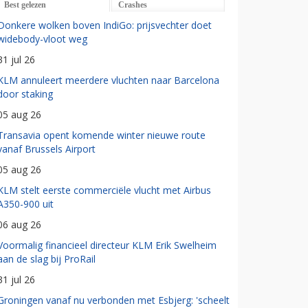
Best gelezen
Crashes
Donkere wolken boven IndiGo: prijsvechter doet
widebody-vloot weg
31 jul 26
KLM annuleert meerdere vluchten naar Barcelona
door staking
05 aug 26
Transavia opent komende winter nieuwe route
vanaf Brussels Airport
05 aug 26
KLM stelt eerste commerciële vlucht met Airbus
A350-900 uit
06 aug 26
Voormalig financieel directeur KLM Erik Swelheim
aan de slag bij ProRail
31 jul 26
Groningen vanaf nu verbonden met Esbjerg: 'scheelt