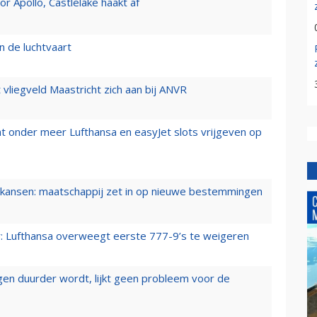
 Apollo, Castlelake haakt af
n de luchtvaart
t vliegveld Maastricht zich aan bij ANVR
t onder meer Lufthansa en easyJet slots vrijgeven op
ansen: maatschappij zet in op nieuwe bestemmingen
er: Lufthansa overweegt eerste 777-9’s te weigeren
iegen duurder wordt, lijkt geen probleem voor de