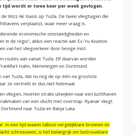
e tijd wordt er twee keer per week gevlogen.
n de Wizz Air-basis op Tuzla. De twee vliegtuigen die
hthavens verplaatst, waar meer vraag is.
eranderende economische omstandigheden en
r in de regio”, aldus een reactie aan Ex-Yu Aviation.
gen van het vliegverkeer door hevige mist.
n routes aan vanuit Tuzla. Elf daarvan worden
l, Frankfurt Hahn, Memmingen en Dortmund.
en van Tuzla, dat nu nog de op-één-na grootste
aar ze vertrekt er dus niet helemaal.
en vliegen, moeten straks uitwijken naar een luchthaven
ruikmaken van een vlucht met overstap. Ryanair vliegt
it Dortmund naar Tuzla en Banja Luka.
r. In een tijd waarin talloze vergelijkbare bronnen en
acht schreeuwen, is het belangrijk om betrouwbare