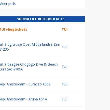
Meer polls
VOORDELIGE RETOURTICKETS
TUI vliegtickets
TUI
Jul: 8-dg cruise Oost Middellandse Zee
TUI
€1235
Jul: 9-daagse Chogogo Dive & Beach
TUI
Curacao €1056
Sep: Amsterdam - Curacao €569
TUI
Sep: Amsterdam - Aruba €614
TUI