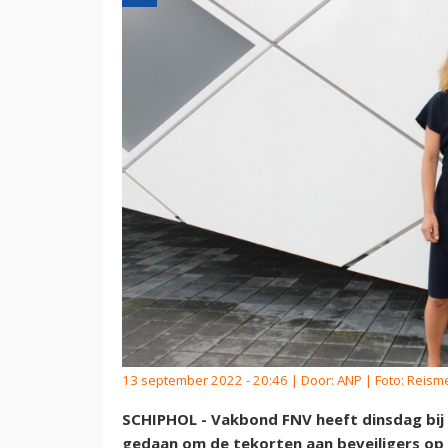
13 september 2022 - 20:46 | Door:
ANP
| Foto: Reism
SCHIPHOL - Vakbond FNV heeft dinsdag bij 
gedaan om de tekorten aan beveiligers op 