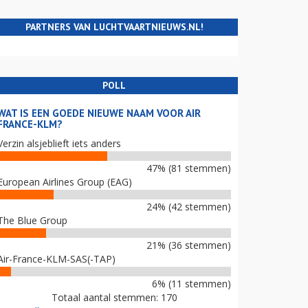
PARTNERS VAN LUCHTVAARTNIEUWS.NL!
POLL
WAT IS EEN GOEDE NIEUWE NAAM VOOR AIR
FRANCE-KLM?
Verzin alsjeblieft iets anders
47% (81 stemmen)
European Airlines Group (EAG)
24% (42 stemmen)
The Blue Group
21% (36 stemmen)
Air-France-KLM-SAS(-TAP)
6% (11 stemmen)
Totaal aantal stemmen: 170