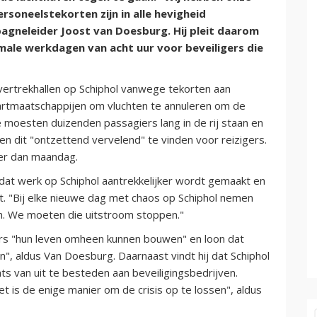
rsoneelstekorten zijn in alle hevigheid
agneleider Joost van Doesburg. Hij pleit daarom
ale werkdagen van acht uur voor beveiligers die
vertrekhallen op Schiphol vanwege tekorten aan
aartmaatschappijen om vluchten te annuleren om de
 moesten duizenden passagiers lang in de rij staan en
en dit "ontzettend vervelend" te vinden voor reizigers.
der dan maandag.
 dat werk op Schiphol aantrekkelijker wordt gemaakt en
t. "Bij elke nieuwe dag met chaos op Schiphol nemen
en. We moeten die uitstroom stoppen."
rs "hun leven omheen kunnen bouwen" en loon dat
, aldus Van Doesburg. Daarnaast vindt hij dat Schiphol
ts van uit te besteden aan beveiligingsbedrijven.
et is de enige manier om de crisis op te lossen", aldus