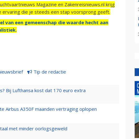
Luchtvaartnieuws Magazine en Zakenreisnieuws.nl krijg
e ervaring die je steeds een stap voorsprong geeft.
el van een gemeenschap die waarde hecht aan
listiek.
nieuwsbrief
Tip de redactie
s? Bij Lufthansa kost dat 170 euro extra
rste Airbus A350F maanden vertraging oplopen
wartaal met minder oorlogsgeweld