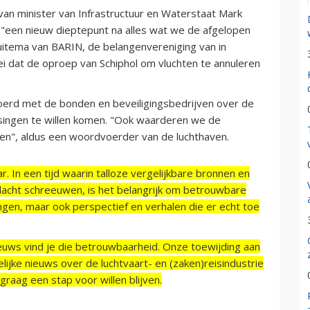
 van minister van Infrastructuur en Waterstaat Mark
l "een nieuw dieptepunt na alles wat we de afgelopen
uitema van BARIN, de belangenvereniging van in
ei dat de oproep van Schiphol om vluchten te annuleren
voerd met de bonden en beveiligingsbedrijven over de
singen te willen komen. "Ook waarderen we de
ten", aldus een woordvoerder van de luchthaven.
r. In een tijd waarin talloze vergelijkbare bronnen en
acht schreeuwen, is het belangrijk om betrouwbare
ngen, maar ook perspectief en verhalen die er echt toe
ieuws vind je die betrouwbaarheid. Onze toewijding aan
ijke nieuws over de luchtvaart- en (zaken)reisindustrie
raag een stap voor willen blijven.