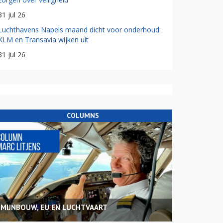
31 jul 26
Luchthavens Napels maand dicht voor onderhoud:
KLM en Transavia wijken uit
31 jul 26
COLUMNS
MIJNBOUW, EU EN LUCHTVAART