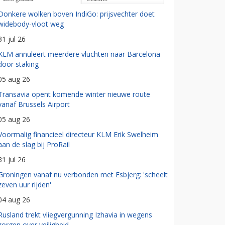
Donkere wolken boven IndiGo: prijsvechter doet
widebody-vloot weg
31 jul 26
KLM annuleert meerdere vluchten naar Barcelona
door staking
05 aug 26
Transavia opent komende winter nieuwe route
vanaf Brussels Airport
05 aug 26
Voormalig financieel directeur KLM Erik Swelheim
aan de slag bij ProRail
31 jul 26
Groningen vanaf nu verbonden met Esbjerg: 'scheelt
zeven uur rijden'
04 aug 26
Rusland trekt vliegvergunning Izhavia in wegens
zorgen over veiligheid