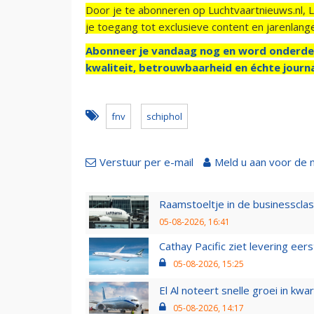
Door je te abonneren op Luchtvaartnieuws.nl, 
je toegang tot exclusieve content en jarenlang
Abonneer je vandaag nog en word onderde
kwaliteit, betrouwbaarheid en échte journa
fnv
schiphol
Verstuur per e-mail
Meld u aan voor de 
Raamstoeltje in de businessclas
05-08-2026, 16:41
Cathay Pacific ziet levering ee
05-08-2026, 15:25
El Al noteert snelle groei in k
05-08-2026, 14:17