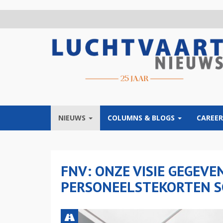
Overslaan
en
naar
de
inhoud
gaan
NIEUWS
COLUMNS & BLOGS
CAREER
FNV: ONZE VISIE GEGEV
PERSONEELSTEKORTEN S