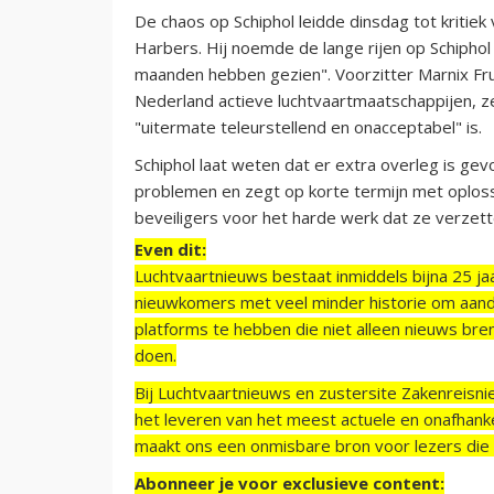
De chaos op Schiphol leidde dinsdag tot kritiek
Harbers. Hij noemde de lange rijen op Schipho
maanden hebben gezien". Voorzitter Marnix Fr
Nederland actieve luchtvaartmaatschappijen, z
"uitermate teleurstellend en onacceptabel" is.
Schiphol laat weten dat er extra overleg is ge
problemen en zegt op korte termijn met oplos
beveiligers voor het harde werk dat ze verzet
Even dit:
Luchtvaartnieuws bestaat inmiddels bijna 25 jaa
nieuwkomers met veel minder historie om aand
platforms te hebben die niet alleen nieuws bre
doen.
Bij Luchtvaartnieuws en zustersite Zakenreisn
het leveren van het meest actuele en onafhankel
maakt ons een onmisbare bron voor lezers die g
Abonneer je voor exclusieve content: