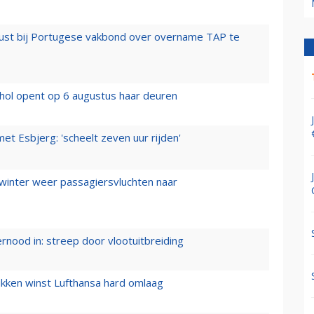
rust bij Portugese vakbond over overname TAP te
hol opent op 6 augustus haar deuren
t Esbjerg: 'scheelt zeven uur rijden'
 winter weer passagiersvluchten naar
ernood in: streep door vlootuitbreiding
ukken winst Lufthansa hard omlaag