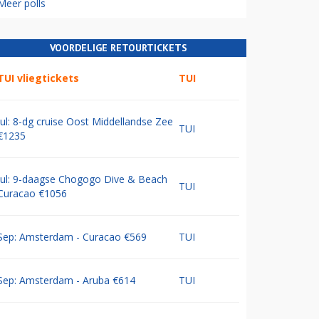
Meer polls
VOORDELIGE RETOURTICKETS
TUI vliegtickets
TUI
Jul: 8-dg cruise Oost Middellandse Zee
TUI
€1235
Jul: 9-daagse Chogogo Dive & Beach
TUI
Curacao €1056
Sep: Amsterdam - Curacao €569
TUI
Sep: Amsterdam - Aruba €614
TUI