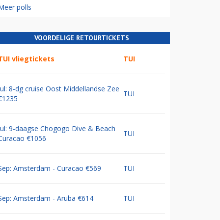
Meer polls
VOORDELIGE RETOURTICKETS
TUI vliegtickets
TUI
Jul: 8-dg cruise Oost Middellandse Zee
TUI
€1235
Jul: 9-daagse Chogogo Dive & Beach
TUI
Curacao €1056
Sep: Amsterdam - Curacao €569
TUI
Sep: Amsterdam - Aruba €614
TUI