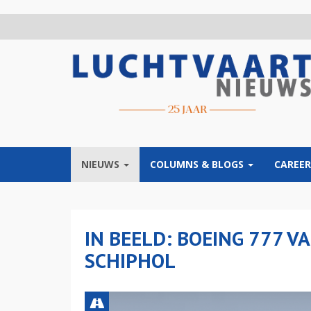
Overslaan
en
naar
de
inhoud
gaan
NIEUWS
COLUMNS & BLOGS
CAREER
IN BEELD: BOEING 777 V
SCHIPHOL