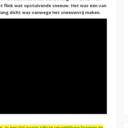
 flink wat opstuivende sneeuw. Het was een van
dlang dicht was vanwege het sneeuwvrij maken.
r. In een tijd waarin talloze vergelijkbare bronnen en