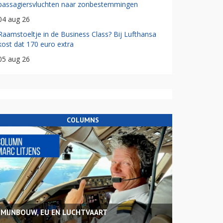
passagiersvluchten naar zonbestemmingen
04 aug 26
Raamstoeltje in de Business Class? Bij Lufthansa
kost dat 170 euro extra
05 aug 26
COLUMNS
MIJNBOUW, EU EN LUCHTVAART