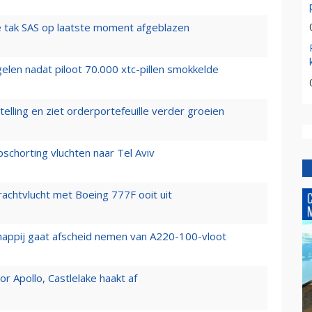
 tak SAS op laatste moment afgeblazen
elen nadat piloot 70.000 xtc-pillen smokkelde
elling en ziet orderportefeuille verder groeien
chorting vluchten naar Tel Aviv
vrachtvlucht met Boeing 777F ooit uit
happij gaat afscheid nemen van A220-100-vloot
 Apollo, Castlelake haakt af