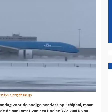
utube / Jorg de Bruijn
ondag voor de nodige overlast op Schiphol, maar
lmde de aankomst van een Boeing 777-200ER van