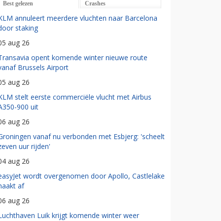
Best gelezen
Crashes
KLM annuleert meerdere vluchten naar Barcelona
door staking
05 aug 26
Transavia opent komende winter nieuwe route
vanaf Brussels Airport
05 aug 26
KLM stelt eerste commerciële vlucht met Airbus
A350-900 uit
06 aug 26
Groningen vanaf nu verbonden met Esbjerg: 'scheelt
zeven uur rijden'
04 aug 26
easyJet wordt overgenomen door Apollo, Castlelake
haakt af
06 aug 26
Luchthaven Luik krijgt komende winter weer