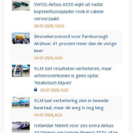
SWISS-Airbus A330 wijkt uit nadat
koptelefoonoplader rook in cabine
veroorzaakt
30-07-2026, 10:23
Bezoekersrecord voor Farnborough
Airshow: 41 procent meer dan de vorige
keer
30-07-2026, 9:30
KLM ziet resultaten verbeteren, maar
achteroverleunen is geen optie:
‘Realistisch blijven’
30-07-2026, 9:29
KLM laat verbetering zien in tweede
kwartaal, maar de weg is nog lang
30-07-2026, 8:22
Icelandair tekent voor zes extra Airbus
A320neo's om laatste Boeing 757's af te