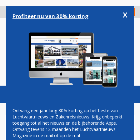
Overslaan
en
x
Digitaal Magazine
Registreer
Check in
naar
Profiteer nu van 30% korting
de
inhoud
gaan
Magazine
Podcasts
Vacatures
Toggl
naviga
Ontvang een jaar lang 30% korting op het beste van
Luchtvaartnieuws en Zakenreisnieuws. Krijg onbeperkt
toegang tot al het nieuws en de bijbehorende Apps.
INTERIM-SCHIPHOL-TOPMAN
Ontvang tevens 12 maanden het Luchtvaartnieuws
SONDAG: 'LUCHTVAART
Magazine in de mail of op de mat.