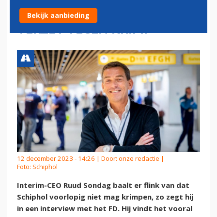
SPEELT HOOG SPEL MET
Bekijk aanbieding
VERZET TEGEN KRIMP'
12 december 2023 - 14:26 | Door:
onze redactie
|
Foto: Schiphol
Interim-CEO Ruud Sondag baalt er flink van dat
Schiphol voorlopig niet mag krimpen, zo zegt hij
in een interview met het FD. Hij vindt het vooral