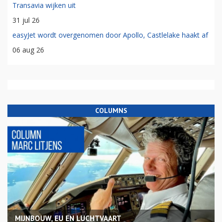
Transavia wijken uit
31 jul 26
easyJet wordt overgenomen door Apollo, Castlelake haakt af
06 aug 26
COLUMNS
MIJNBOUW, EU EN LUCHTVAART