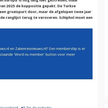
an Europa’ is nog lang niet gestreden, maar
 van 2025 de koppositie gepakt. De Turkse
 een groeispurt door, maar de afgelopen twee jaar
e ranglijst terug te veroveren. Schiphol moet een
ws.nl en Zakenreisnieuws.nl? Een membership is er
erstaande 'Word nu member' button voor meer
nieuwsbrief
Tip de redactie