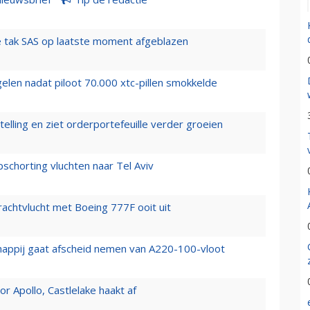
 tak SAS op laatste moment afgeblazen
elen nadat piloot 70.000 xtc-pillen smokkelde
elling en ziet orderportefeuille verder groeien
chorting vluchten naar Tel Aviv
vrachtvlucht met Boeing 777F ooit uit
happij gaat afscheid nemen van A220-100-vloot
 Apollo, Castlelake haakt af