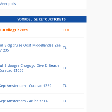
Meer polls
VOORDELIGE RETOURTICKETS
TUI vliegtickets
TUI
Jul: 8-dg cruise Oost Middellandse Zee
TUI
€1235
Jul: 9-daagse Chogogo Dive & Beach
TUI
Curacao €1056
Sep: Amsterdam - Curacao €569
TUI
Sep: Amsterdam - Aruba €614
TUI