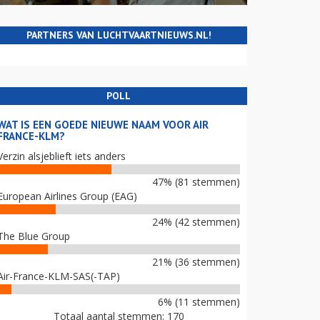
PARTNERS VAN LUCHTVAARTNIEUWS.NL!
POLL
WAT IS EEN GOEDE NIEUWE NAAM VOOR AIR
FRANCE-KLM?
Verzin alsjeblieft iets anders
47% (81 stemmen)
European Airlines Group (EAG)
24% (42 stemmen)
The Blue Group
21% (36 stemmen)
Air-France-KLM-SAS(-TAP)
6% (11 stemmen)
Totaal aantal stemmen: 170