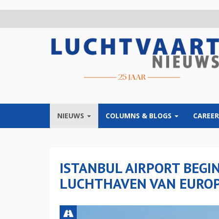
Overslaan
en
naar
de
inhoud
gaan
NIEUWS
COLUMNS & BLOGS
CAREER
ISTANBUL AIRPORT BEGI
LUCHTHAVEN VAN EURO