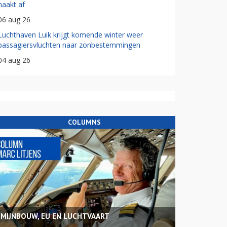
haakt af
06 aug 26
Luchthaven Luik krijgt komende winter weer
passagiersvluchten naar zonbestemmingen
04 aug 26
COLUMNS
MIJNBOUW, EU EN LUCHTVAART