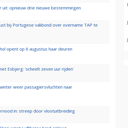
er uit: opnieuw drie nieuwe bestemmingen
rust bij Portugese vakbond over overname TAP te
hol opent op 6 augustus haar deuren
t Esbjerg: 'scheelt zeven uur rijden'
 winter weer passagiersvluchten naar
ernood in: streep door vlootuitbreiding
ukken winst Lufthansa hard omlaag