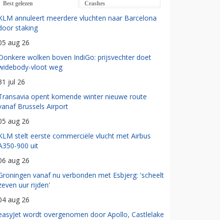
Best gelezen
Crashes
KLM annuleert meerdere vluchten naar Barcelona
door staking
05 aug 26
Donkere wolken boven IndiGo: prijsvechter doet
widebody-vloot weg
31 jul 26
Transavia opent komende winter nieuwe route
vanaf Brussels Airport
05 aug 26
KLM stelt eerste commerciële vlucht met Airbus
A350-900 uit
06 aug 26
Groningen vanaf nu verbonden met Esbjerg: 'scheelt
zeven uur rijden'
04 aug 26
easyJet wordt overgenomen door Apollo, Castlelake