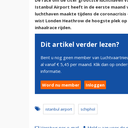
De race om de titel ‘grootste luchthaven v
Istanbul Airport heeft in de eerste maand
luchthaven maakte tijdens de coronacrisis
wist Londen Heathrow de hoogste plek op d
inhaalrace rijden.
Dit artikel verder lezen?
Bent u nog geen member van Luchtvaartnieu
al vanaf € 5,45 per maand. Klik dan op ond
informatie.
Word nu member
Inloggen
istanbul airport
schiphol
Verstuur per e-mail
Meld u aan voor de 