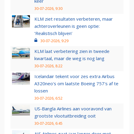
keer
30-07-2026, 9:30
KLM ziet resultaten verbeteren, maar
achteroverleunen is geen optie:
‘Realistisch blijven’
30-07-2026, 9:29
KLM laat verbetering zien in tweede
kwartaal, maar de weg is nog lang
30-07-2026, 8:22
Icelandair tekent voor zes extra Airbus
A320neo's om laatste Boeing 757's af te
lossen
30-07-2026, 6:52
US-Bangla Airlines aan vooravond van
grootste vlootuitbreiding ooit
30-07-2026, 6:45
AIS Airlines gaat jaar langer door met