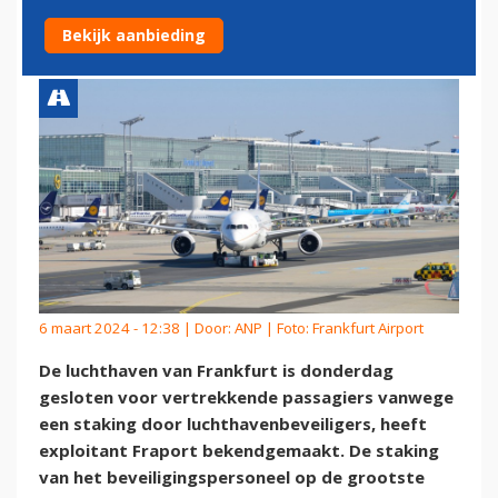
VERTREKKERS OM STAKING
Bekijk aanbieding
6 maart 2024 - 12:38 | Door:
ANP
| Foto: Frankfurt Airport
De luchthaven van Frankfurt is donderdag
gesloten voor vertrekkende passagiers vanwege
een staking door luchthavenbeveiligers, heeft
exploitant Fraport bekendgemaakt. De staking
van het beveiligingspersoneel op de grootste