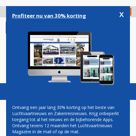
Overslaan
en
x
Digitaal Magazine
Registreer
Check in
naar
Profiteer nu van 30% korting
de
inhoud
gaan
Magazine
Podcasts
Vacatures
Toggl
naviga
Ontvang een jaar lang 30% korting op het beste van
Luchtvaartnieuws en Zakenreisnieuws. Krijg onbeperkt
toegang tot al het nieuws en de bijbehorende Apps.
LUCHTHAVEN FRANKFURT
Ontvang tevens 12 maanden het Luchtvaartnieuws
DONDERDAG DICHT VOOR
Magazine in de mail of op de mat.