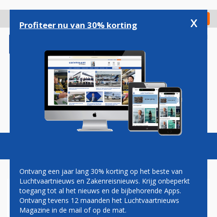
Overslaan
en
x
Digitaal Magazine
Registreer
Check in
naar
Profiteer nu van 30% korting
de
inhoud
gaan
Magazine
Podcasts
Vacatures
Toggl
naviga
Ontvang een jaar lang 30% korting op het beste van
Luchtvaartnieuws en Zakenreisnieuws. Krijg onbeperkt
toegang tot al het nieuws en de bijbehorende Apps.
LUCHTHAVEN OOSTENDE-
Ontvang tevens 12 maanden het Luchtvaartnieuws
BRUGGE TWEE MAANDEN
Magazine in de mail of op de mat.