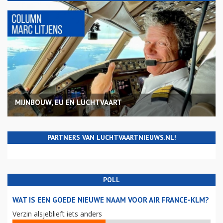
MIJNBOUW, EU EN LUCHTVAART
PARTNERS VAN LUCHTVAARTNIEUWS.NL!
POLL
WAT IS EEN GOEDE NIEUWE NAAM VOOR AIR FRANCE-KLM?
Verzin alsjeblieft iets anders