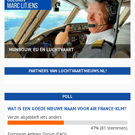
MIJNBOUW, EU EN LUCHTVAART
PARTNERS VAN LUCHTVAARTNIEUWS.NL!
POLL
WAT IS EEN GOEDE NIEUWE NAAM VOOR AIR FRANCE-KLM?
Verzin alsjeblieft iets anders
47% (81 stemmen)
European Airlines Group (EAG)