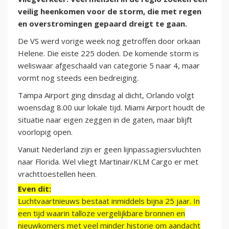
veilig heenkomen voor de storm, die met regen
en overstromingen gepaard dreigt te gaan.
De VS werd vorige week nog getroffen door orkaan
Helene. Die eiste 225 doden. De komende storm is
weliswaar afgeschaald van categorie 5 naar 4, maar
vormt nog steeds een bedreiging.
Tampa Airport ging dinsdag al dicht, Orlando volgt
woensdag 8.00 uur lokale tijd. Miami Airport houdt de
situatie naar eigen zeggen in de gaten, maar blijft
voorlopig open.
Vanuit Nederland zijn er geen lijnpassagiersvluchten
naar Florida. Wel vliegt Martinair/KLM Cargo er met
vrachttoestellen heen.
Even dit:
Luchtvaartnieuws bestaat inmiddels bijna 25 jaar. In
een tijd waarin talloze vergelijkbare bronnen en
nieuwkomers met veel minder historie om aandacht