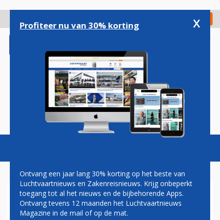
Overslaan
en
x
Digitaal Magazine
Registreer
Check in
naar
Profiteer nu van 30% korting
de
inhoud
gaan
Magazine
Podcasts
Vacatures
Toggl
naviga
Ontvang een jaar lang 30% korting op het beste van
Luchtvaartnieuws en Zakenreisnieuws. Krijg onbeperkt
toegang tot al het nieuws en de bijbehorende Apps.
LUCHTHAVENS IN FLORIDA
Ontvang tevens 12 maanden het Luchtvaartnieuws
ZETTEN ZICH SCHRAP VOOR
Magazine in de mail of op de mat.