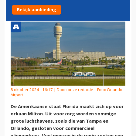
ORKAAN MILTON
Bekijk aanbieding
8 oktober 2024 - 16:17 | Door:
onze redactie
| Foto: Orlando
Airport
De Amerikaanse staat Florida maakt zich op voor
orkaan Milton. Uit voorzorg worden sommige
grote luchthavens, zoals die van Tampa en
Orlando, gesloten voor commercieel
vliegverkeer. Veel mensen in de regio zoeken een