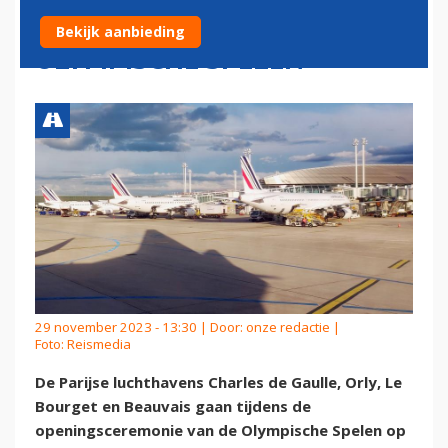
OPENINGSCEREMONIE
Bekijk aanbieding
OLYMPISCHE SPELEN
29 november 2023 - 13:30 | Door:
onze redactie
|
Foto: Reismedia
De Parijse luchthavens Charles de Gaulle, Orly, Le
Bourget en Beauvais gaan tijdens de
openingsceremonie van de Olympische Spelen op