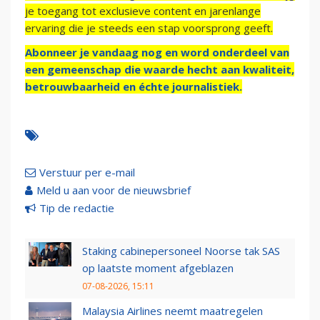
je toegang tot exclusieve content en jarenlange
ervaring die je steeds een stap voorsprong geeft.
Abonneer je vandaag nog en word onderdeel van
een gemeenschap die waarde hecht aan kwaliteit,
betrouwbaarheid en échte journalistiek.
Verstuur per e-mail
Meld u aan voor de nieuwsbrief
Tip de redactie
Staking cabinepersoneel Noorse tak SAS
op laatste moment afgeblazen
07-08-2026, 15:11
Malaysia Airlines neemt maatregelen