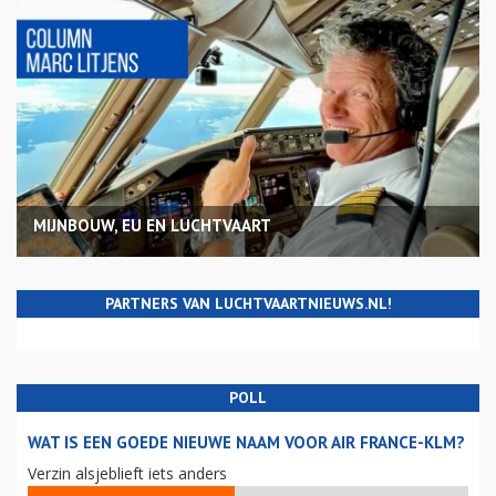
MIJNBOUW, EU EN LUCHTVAART
PARTNERS VAN LUCHTVAARTNIEUWS.NL!
POLL
WAT IS EEN GOEDE NIEUWE NAAM VOOR AIR FRANCE-KLM?
Verzin alsjeblieft iets anders