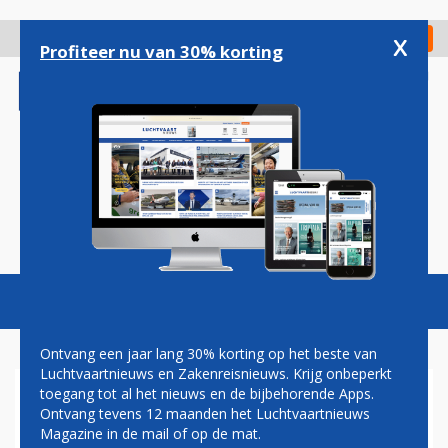
Overslaan
en
x
Digitaal Magazine
Registreer
Check in
naar
Profiteer nu van 30% korting
de
inhoud
gaan
Magazine
Podcasts
Vacatures
Toggl
naviga
Ontvang een jaar lang 30% korting op het beste van
Luchtvaartnieuws en Zakenreisnieuws. Krijg onbeperkt
toegang tot al het nieuws en de bijbehorende Apps.
LUCHTHAVENS PARIJS DICHT
Ontvang tevens 12 maanden het Luchtvaartnieuws
TIJDENS
Magazine in de mail of op de mat.