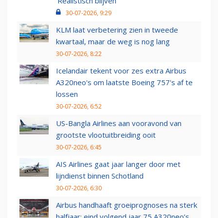
‘Realistisch blijven’
30-07-2026, 9:29
KLM laat verbetering zien in tweede
kwartaal, maar de weg is nog lang
30-07-2026, 8:22
Icelandair tekent voor zes extra Airbus
A320neo's om laatste Boeing 757's af te
lossen
30-07-2026, 6:52
US-Bangla Airlines aan vooravond van
grootste vlootuitbreiding ooit
30-07-2026, 6:45
AIS Airlines gaat jaar langer door met
lijndienst binnen Schotland
30-07-2026, 6:30
Airbus handhaaft groeiprognoses na sterk
halfjaar: eind volgend jaar 75 A320neo’s