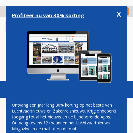
Overslaan
en
x
Digitaal Magazine
Registreer
Check in
naar
Profiteer nu van 30% korting
de
inhoud
gaan
Magazine
Podcasts
Vacatures
Toggl
naviga
Ontvang een jaar lang 30% korting op het beste van
Luchtvaartnieuws en Zakenreisnieuws. Krijg onbeperkt
toegang tot al het nieuws en de bijbehorende Apps.
MAASTRICHT AACHEN
Ontvang tevens 12 maanden het Luchtvaartnieuws
AIRPORT HOORT VANAF NU
Magazine in de mail of op de mat.