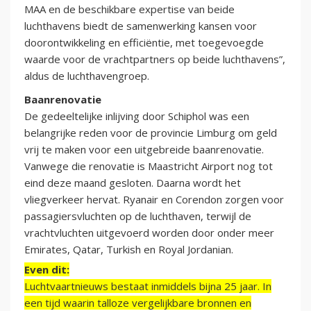
MAA en de beschikbare expertise van beide
luchthavens biedt de samenwerking kansen voor
doorontwikkeling en efficiëntie, met toegevoegde
waarde voor de vrachtpartners op beide luchthavens”,
aldus de luchthavengroep.
Baanrenovatie
De gedeeltelijke inlijving door Schiphol was een
belangrijke reden voor de provincie Limburg om geld
vrij te maken voor een uitgebreide baanrenovatie.
Vanwege die renovatie is Maastricht Airport nog tot
eind deze maand gesloten. Daarna wordt het
vliegverkeer hervat. Ryanair en Corendon zorgen voor
passagiersvluchten op de luchthaven, terwijl de
vrachtvluchten uitgevoerd worden door onder meer
Emirates, Qatar, Turkish en Royal Jordanian.
Even dit:
Luchtvaartnieuws bestaat inmiddels bijna 25 jaar. In
een tijd waarin talloze vergelijkbare bronnen en