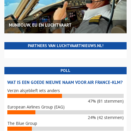
MIJNBOUW, EU EN LUCHTVAART
PARTNERS VAN LUCHTVAARTNIEUWS.NL!
POLL
WAT IS EEN GOEDE NIEUWE NAAM VOOR AIR FRANCE-KLM?
Verzin alsjeblieft iets anders
47% (81 stemmen)
European Airlines Group (EAG)
24% (42 stemmen)
The Blue Group