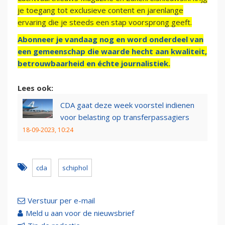
je toegang tot exclusieve content en jarenlange
ervaring die je steeds een stap voorsprong geeft.
Abonneer je vandaag nog en word onderdeel van
een gemeenschap die waarde hecht aan kwaliteit,
betrouwbaarheid en échte journalistiek.
Lees ook:
CDA gaat deze week voorstel indienen
voor belasting op transferpassagiers
18-09-2023, 10:24
cda
schiphol
Verstuur per e-mail
Meld u aan voor de nieuwsbrief