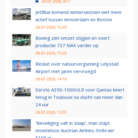
29-07-2026, 8:17
JetBlue komend winterseizoen niet meer
actief tussen Amsterdam en Boston
28-07-2026, 15:29
Boeing ziet omzet stijgen en voert
productie 737 MAX verder op
28-07-2026, 15:20
Besluit over natuurvergunning Lelystad
Airport met jaren vervroegd
28-07-2026, 14:16
Eerste A350-1000ULR voor Qantas keert
terug in Toulouse na vlucht van meer dan
24 uur
28-07-2026, 13:25
‘Beveiliging valt in slaap’, man stapt
moeiteloos Austrian Airlines-Embraer
E195 in