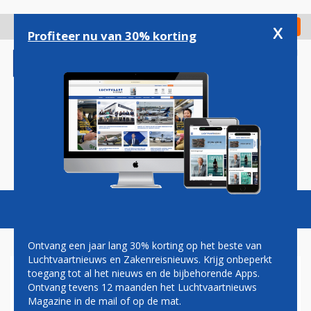
Overslaan
en
x
Digitaal Magazine
Registreer
Check in
naar
Profiteer nu van 30% korting
de
inhoud
gaan
Magazine
Podcasts
Vacatures
Toggl
naviga
Ontvang een jaar lang 30% korting op het beste van
Luchtvaartnieuws en Zakenreisnieuws. Krijg onbeperkt
toegang tot al het nieuws en de bijbehorende Apps.
MEERDERHEID IN TWEEDE
Ontvang tevens 12 maanden het Luchtvaartnieuws
KAMER STEUNT VLIEGTAKS
Magazine in de mail of op de mat.