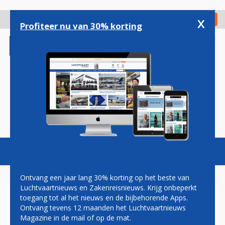
Overslaan
en
x
Digitaal Magazine
Registreer
Check in
naar
Profiteer nu van 30% korting
de
inhoud
gaan
Magazine
Podcasts
Vacatures
Toggl
naviga
Ontvang een jaar lang 30% korting op het beste van
Luchtvaartnieuws en Zakenreisnieuws. Krijg onbeperkt
toegang tot al het nieuws en de bijbehorende Apps.
MINDER PASSAGIERS OP
Ontvang tevens 12 maanden het Luchtvaartnieuws
ARUBA AIRPORT IN DERDE
Magazine in de mail of op de mat.