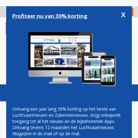
Overslaan
en
x
Digitaal Magazine
Registreer
Check in
naar
Profiteer nu van 30% korting
de
inhoud
gaan
Magazine
Podcasts
Vacatures
Toggl
naviga
Ontvang een jaar lang 30% korting op het beste van
Luchtvaartnieuws en Zakenreisnieuws. Krijg onbeperkt
toegang tot al het nieuws en de bijbehorende Apps.
SCHIPHOL EN FNV AKKOORD
Ontvang tevens 12 maanden het Luchtvaartnieuws
OVER BEVEILIGERS
Magazine in de mail of op de mat.