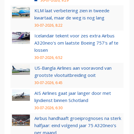
30-07-2026, 9:29
KLM laat verbetering zien in tweede
kwartaal, maar de weg is nog lang
30-07-2026, 8:22
Icelandair tekent voor zes extra Airbus
A320neo's om laatste Boeing 757's af te
lossen
30-07-2026, 6:52
US-Bangla Airlines aan vooravond van
grootste vlootuitbreiding ooit
30-07-2026, 6:45
AIS Airlines gaat jaar langer door met
lijndienst binnen Schotland
30-07-2026, 6:30
Airbus handhaaft groeiprognoses na sterk
halfjaar: eind volgend jaar 75 A320neo’s
per maand