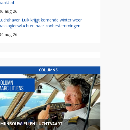
haakt af
06 aug 26
Luchthaven Luik krijgt komende winter weer
passagiersvluchten naar zonbestemmingen
04 aug 26
COLUMNS
MIJNBOUW, EU EN LUCHTVAART