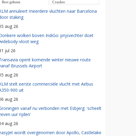
Best gelezen
Crashes
KLM annuleert meerdere vluchten naar Barcelona
door staking
05 aug 26
Donkere wolken boven IndiGo: prijsvechter doet
widebody-vloot weg
31 jul 26
Transavia opent komende winter nieuwe route
vanaf Brussels Airport
05 aug 26
KLM stelt eerste commerciële vlucht met Airbus
A350-900 uit
06 aug 26
Groningen vanaf nu verbonden met Esbjerg: 'scheelt
zeven uur rijden'
04 aug 26
easyJet wordt overgenomen door Apollo, Castlelake