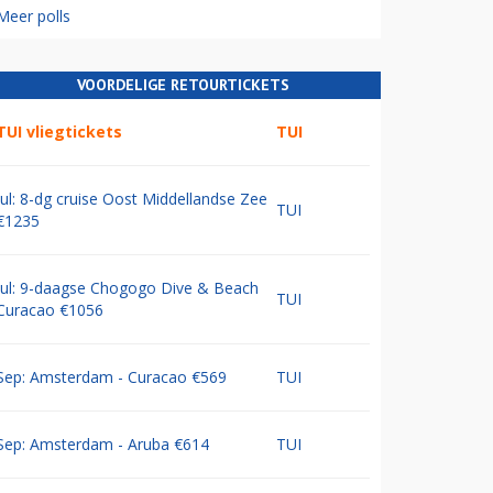
Meer polls
VOORDELIGE RETOURTICKETS
TUI vliegtickets
TUI
Jul: 8-dg cruise Oost Middellandse Zee
TUI
€1235
Jul: 9-daagse Chogogo Dive & Beach
TUI
Curacao €1056
Sep: Amsterdam - Curacao €569
TUI
Sep: Amsterdam - Aruba €614
TUI