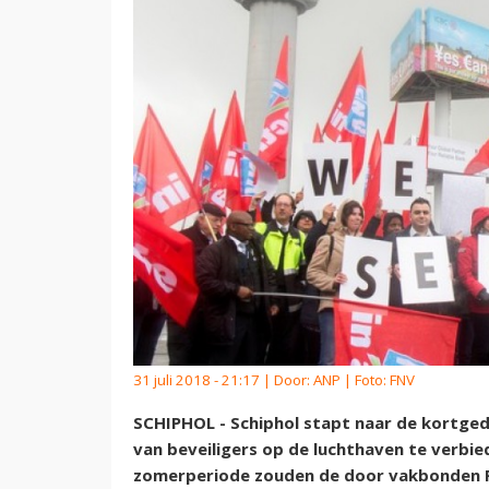
31 juli 2018 - 21:17 | Door:
ANP
| Foto: FNV
SCHIPHOL - Schiphol stapt naar de kortge
van beveiligers op de luchthaven te verbi
zomerperiode zouden de door vakbonden 