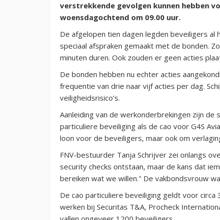
verstrekkende gevolgen kunnen hebben voo
woensdagochtend om 09.00 uur.
De afgelopen tien dagen legden beveiligers al 
speciaal afspraken gemaakt met de bonden. Zo
minuten duren. Ook zouden er geen acties plaat
De bonden hebben nu echter acties aangekondi
frequentie van drie naar vijf acties per dag. S
veiligheidsrisico’s.
Aanleiding van de werkonderbrekingen zijn de
particuliere beveiliging als de cao voor G4S Av
loon voor de beveiligers, maar ook om verlagin
FNV-bestuurder Tanja Schrijver zei onlangs over
security checks ontstaan, maar de kans dat ieman
bereiken wat we willen." De vakbondsvrouw wa
De cao particuliere beveiliging geldt voor circa
werken bij Securitas T&A, Procheck Internation
vallen ongeveer 1200 beveiligers.