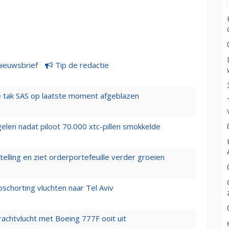
nieuwsbrief
Tip de redactie
 tak SAS op laatste moment afgeblazen
elen nadat piloot 70.000 xtc-pillen smokkelde
elling en ziet orderportefeuille verder groeien
chorting vluchten naar Tel Aviv
vrachtvlucht met Boeing 777F ooit uit