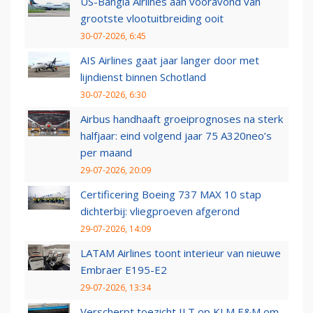
US-Bangla Airlines aan vooravond van
grootste vlootuitbreiding ooit
30-07-2026, 6:45
AIS Airlines gaat jaar langer door met
lijndienst binnen Schotland
30-07-2026, 6:30
Airbus handhaaft groeiprognoses na sterk
halfjaar: eind volgend jaar 75 A320neo’s
per maand
29-07-2026, 20:09
Certificering Boeing 737 MAX 10 stap
dichterbij: vliegproeven afgerond
29-07-2026, 14:09
LATAM Airlines toont interieur van nieuwe
Embraer E195-E2
29-07-2026, 13:34
Verscherpt toezicht ILT op KLM E&M om