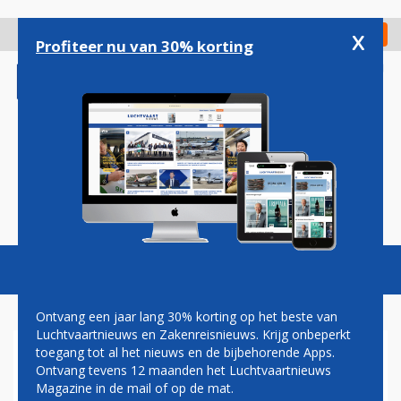
Overslaan
en
x
Digitaal Magazine
Registreer
Check in
naar
Profiteer nu van 30% korting
de
inhoud
gaan
Magazine
Podcasts
Vacatures
Toggl
naviga
Ontvang een jaar lang 30% korting op het beste van
Luchtvaartnieuws en Zakenreisnieuws. Krijg onbeperkt
toegang tot al het nieuws en de bijbehorende Apps.
SCHIPHOL: PER 1 APRIL 2004
Ontvang tevens 12 maanden het Luchtvaartnieuws
VERHOGING HAVENGELDEN
Magazine in de mail of op de mat.