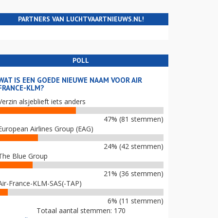
PARTNERS VAN LUCHTVAARTNIEUWS.NL!
POLL
WAT IS EEN GOEDE NIEUWE NAAM VOOR AIR
FRANCE-KLM?
Verzin alsjeblieft iets anders
47% (81 stemmen)
European Airlines Group (EAG)
24% (42 stemmen)
The Blue Group
21% (36 stemmen)
Air-France-KLM-SAS(-TAP)
6% (11 stemmen)
Totaal aantal stemmen: 170