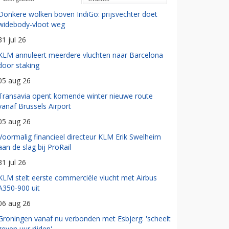
Donkere wolken boven IndiGo: prijsvechter doet
widebody-vloot weg
31 jul 26
KLM annuleert meerdere vluchten naar Barcelona
door staking
05 aug 26
Transavia opent komende winter nieuwe route
vanaf Brussels Airport
05 aug 26
Voormalig financieel directeur KLM Erik Swelheim
aan de slag bij ProRail
31 jul 26
KLM stelt eerste commerciële vlucht met Airbus
A350-900 uit
06 aug 26
Groningen vanaf nu verbonden met Esbjerg: 'scheelt
zeven uur rijden'