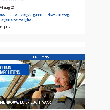
04 aug 26
Rusland trekt vliegvergunning Izhavia in wegens
zorgen over veiligheid
31 jul 26
COLUMNS
MIJNBOUW, EU EN LUCHTVAART