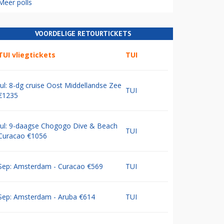
Meer polls
VOORDELIGE RETOURTICKETS
TUI vliegtickets
TUI
Jul: 8-dg cruise Oost Middellandse Zee
TUI
€1235
Jul: 9-daagse Chogogo Dive & Beach
TUI
Curacao €1056
Sep: Amsterdam - Curacao €569
TUI
Sep: Amsterdam - Aruba €614
TUI