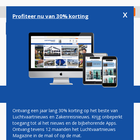
Overslaan
en
x
Digitaal Magazine
Registreer
Check in
naar
Profiteer nu van 30% korting
de
inhoud
gaan
Magazine
Podcasts
Vacatures
Toggl
naviga
Ontvang een jaar lang 30% korting op het beste van
Luchtvaartnieuws en Zakenreisnieuws. Krijg onbeperkt
toegang tot al het nieuws en de bijbehorende Apps.
SCHIPHOL TREKT RUIM
Ontvang tevens 12 maanden het Luchtvaartnieuws
DUIZEND NIEUWE
Magazine in de mail of op de mat.