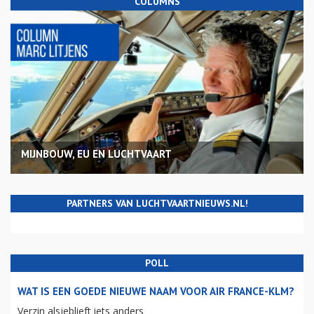
COLUMNS
MIJNBOUW, EU EN LUCHTVAART
PARTNERS VAN LUCHTVAARTNIEUWS.NL!
POLL
WAT IS EEN GOEDE NIEUWE NAAM VOOR AIR FRANCE-KLM?
Verzin alsjeblieft iets anders