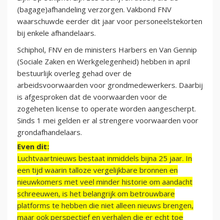
(bagage)afhandeling verzorgen. Vakbond FNV
waarschuwde eerder dit jaar voor personeelstekorten
bij enkele afhandelaars.
Schiphol, FNV en de ministers Harbers en Van Gennip
(Sociale Zaken en Werkgelegenheid) hebben in april
bestuurlijk overleg gehad over de
arbeidsvoorwaarden voor grondmedewerkers. Daarbij
is afgesproken dat de voorwaarden voor de
zogeheten license to operate worden aangescherpt.
Sinds 1 mei gelden er al strengere voorwaarden voor
grondafhandelaars.
Even dit:
Luchtvaartnieuws bestaat inmiddels bijna 25 jaar. In
een tijd waarin talloze vergelijkbare bronnen en
nieuwkomers met veel minder historie om aandacht
schreeuwen, is het belangrijk om betrouwbare
platforms te hebben die niet alleen nieuws brengen,
maar ook perspectief en verhalen die er echt toe