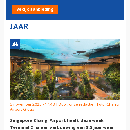
'NATUURPARK' NA
Bekijk aanbieding
VERBOUWING VAN RUIM DRIE
JAAR
3 november 2023 - 17:48 | Door:
onze redactie
| Foto: Changi
Airport Group
Singapore Changi Airport heeft deze week
Terminal 2 na een verbouwing van 3,5 jaar weer