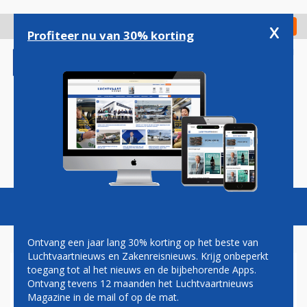
Overslaan
en
x
Digitaal Magazine
Registreer
Check in
naar
Profiteer nu van 30% korting
de
inhoud
gaan
Magazine
Podcasts
Vacatures
Toggl
naviga
Ontvang een jaar lang 30% korting op het beste van
Luchtvaartnieuws en Zakenreisnieuws. Krijg onbeperkt
toegang tot al het nieuws en de bijbehorende Apps.
SINGAPORE CHANGI
Ontvang tevens 12 maanden het Luchtvaartnieuws
TERMINAL 2 HEROPEND ALS
Magazine in de mail of op de mat.