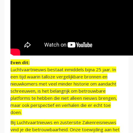
Even dit:
Luchtvaartnieuws bestaat inmiddels bijna 25 jaar. In
een tijd waarin talloze vergelijkbare bronnen en
nieuwkomers met veel minder historie om aandacht
schreeuwen, is het belangrijk om betrouwbare
platforms te hebben die niet alleen nieuws brengen,
maar ook perspectief en verhalen die er echt toe
doen.
Bij Luchtvaartnieuws en zustersite Zakenreisnieuws
vind je die betrouwbaarheid. Onze toewijding aan het