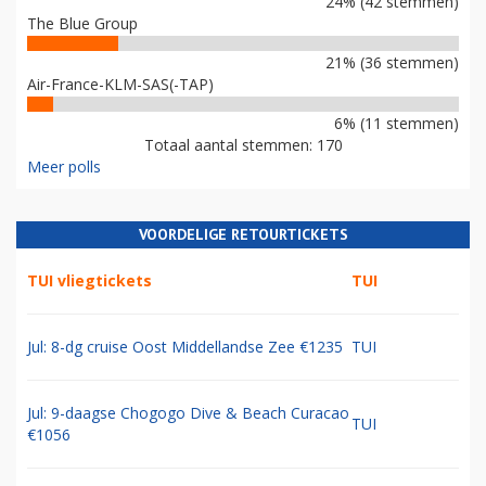
24% (42 stemmen)
The Blue Group
21% (36 stemmen)
Air-France-KLM-SAS(-TAP)
6% (11 stemmen)
Totaal aantal stemmen: 170
Meer polls
VOORDELIGE RETOURTICKETS
TUI vliegtickets
TUI
Jul: 8-dg cruise Oost Middellandse Zee €1235
TUI
Jul: 9-daagse Chogogo Dive & Beach Curacao
TUI
€1056