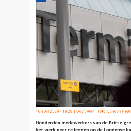
16 april 2024 - 19:28 | Door:
ANP
| Foto: London Hea
Honderden medewerkers van de Britse grens
het werk neer te leggen op de Londense lu