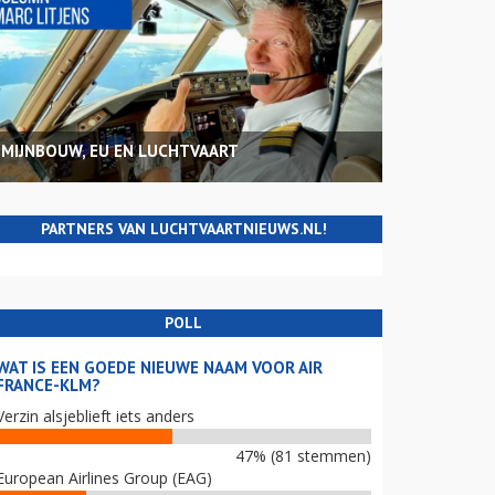
MIJNBOUW, EU EN LUCHTVAART
PARTNERS VAN LUCHTVAARTNIEUWS.NL!
POLL
WAT IS EEN GOEDE NIEUWE NAAM VOOR AIR
FRANCE-KLM?
Verzin alsjeblieft iets anders
47% (81 stemmen)
European Airlines Group (EAG)