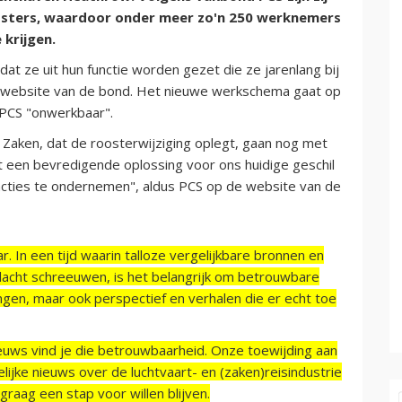
oosters, waardoor onder meer zo'n 250 werknemers
 krijgen.
dat ze uit hun functie worden gezet die ze jarenlang bij
e website van de bond. Het nieuwe werkschema gaat op
 PCS "onwerkbaar".
 Zaken, dat de roosterwijziging oplegt, gaan nog met
ot een bevredigende oplossing voor ons huidige geschil
sacties te ondernemen", aldus PCS op de website van de
r. In een tijd waarin talloze vergelijkbare bronnen en
acht schreeuwen, is het belangrijk om betrouwbare
ngen, maar ook perspectief en verhalen die er echt toe
ieuws vind je die betrouwbaarheid. Onze toewijding aan
ijke nieuws over de luchtvaart- en (zaken)reisindustrie
raag een stap voor willen blijven.