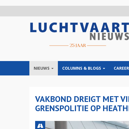
Overslaan
en
naar
de
inhoud
gaan
NIEUWS
COLUMNS & BLOGS
CAREER
VAKBOND DREIGT MET VI
GRENSPOLITIE OP HEAT