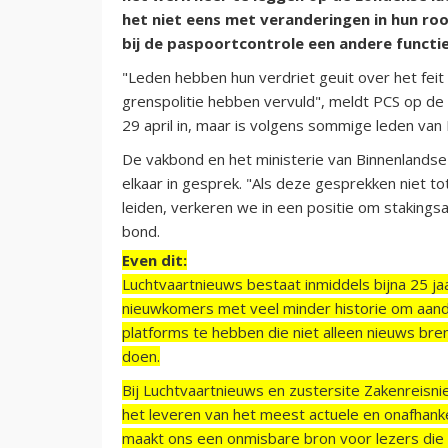
het niet eens met veranderingen in hun r
bij de paspoortcontrole een andere functie
"Leden hebben hun verdriet geuit over het feit 
grenspolitie hebben vervuld", meldt PCS op d
29 april in, maar is volgens sommige leden van
De vakbond en het ministerie van Binnenlandse
elkaar in gesprek. "Als deze gesprekken niet t
leiden, verkeren we in een positie om staking
bond.
Even dit:
Luchtvaartnieuws bestaat inmiddels bijna 25 jaa
nieuwkomers met veel minder historie om aand
platforms te hebben die niet alleen nieuws bre
doen.
Bij Luchtvaartnieuws en zustersite Zakenreisn
het leveren van het meest actuele en onafhankel
maakt ons een onmisbare bron voor lezers die g