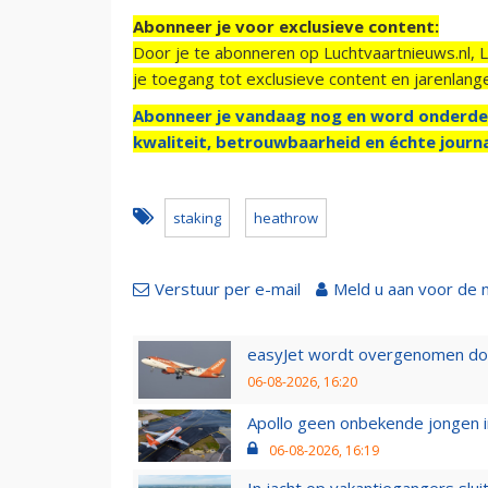
Abonneer je voor exclusieve content:
Door je te abonneren op Luchtvaartnieuws.nl, 
je toegang tot exclusieve content en jarenlang
Abonneer je vandaag nog en word onderde
kwaliteit, betrouwbaarheid en échte journa
staking
heathrow
Verstuur per e-mail
Meld u aan voor de 
easyJet wordt overgenomen door
06-08-2026, 16:20
Apollo geen onbekende jongen i
06-08-2026, 16:19
In jacht op vakantiegangers slui