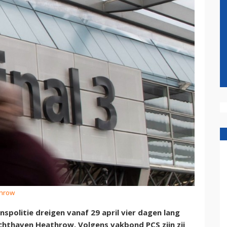
throw
politie dreigen vanaf 29 april vier dagen lang
chthaven Heathrow. Volgens vakbond PCS zijn zij