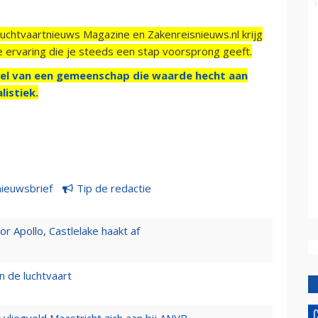
Luchtvaartnieuws Magazine en Zakenreisnieuws.nl krijg
e ervaring die je steeds een stap voorsprong geeft.
el van een gemeenschap die waarde hecht aan
listiek.
nieuwsbrief
Tip de redactie
 Apollo, Castlelake haakt af
n de luchtvaart
t vliegveld Maastricht zich aan bij ANVR