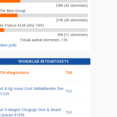
24% (42 stemmen)
The Blue Group
21% (36 stemmen)
Air-France-KLM-SAS(-TAP)
6% (11 stemmen)
Totaal aantal stemmen: 170
Meer polls
VOORDELIGE RETOURTICKETS
TUI vliegtickets
TUI
Jul: 8-dg cruise Oost Middellandse Zee
TUI
€1235
Jul: 9-daagse Chogogo Dive & Beach
TUI
Curacao €1056