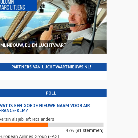
MIJNBOUW, EU EN LUCHTVAART
PARTNERS VAN LUCHTVAARTNIEUWS.NL!
POLL
WAT IS EEN GOEDE NIEUWE NAAM VOOR AIR
FRANCE-KLM?
Verzin alsjeblieft iets anders
47% (81 stemmen)
European Airlines Group (EAG)