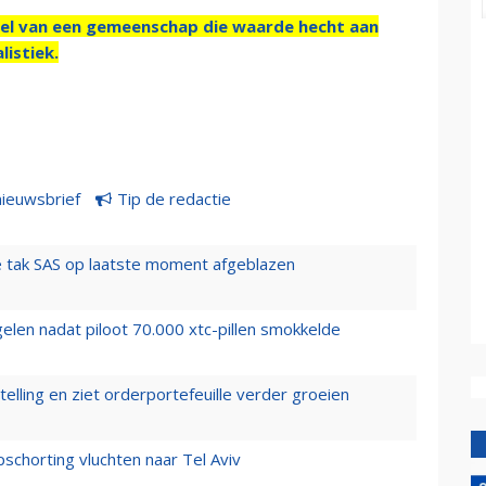
el van een gemeenschap die waarde hecht aan
listiek.
nieuwsbrief
Tip de redactie
 tak SAS op laatste moment afgeblazen
elen nadat piloot 70.000 xtc-pillen smokkelde
elling en ziet orderportefeuille verder groeien
chorting vluchten naar Tel Aviv