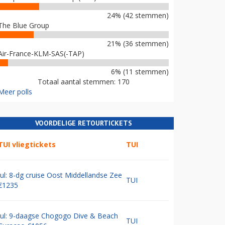
24% (42 stemmen)
The Blue Group
21% (36 stemmen)
Air-France-KLM-SAS(-TAP)
6% (11 stemmen)
Totaal aantal stemmen: 170
Meer polls
VOORDELIGE RETOURTICKETS
TUI vliegtickets
TUI
Jul: 8-dg cruise Oost Middellandse Zee
TUI
€1235
Jul: 9-daagse Chogogo Dive & Beach
TUI