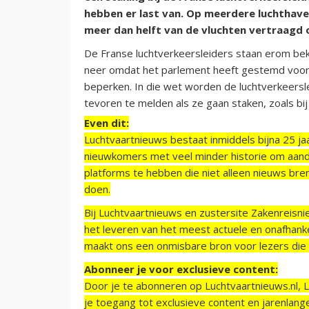
hebben er last van. Op meerdere luchthavens
meer dan helft van de vluchten vertraagd 
De Franse luchtverkeersleiders staan erom bek
neer omdat het parlement heeft gestemd voor 
beperken. In die wet worden de luchtverkeersle
tevoren te melden als ze gaan staken, zoals bij
Even dit:
Luchtvaartnieuws bestaat inmiddels bijna 25 jaa
nieuwkomers met veel minder historie om aand
platforms te hebben die niet alleen nieuws bre
doen.
Bij Luchtvaartnieuws en zustersite Zakenreisn
het leveren van het meest actuele en onafhankel
maakt ons een onmisbare bron voor lezers die g
Abonneer je voor exclusieve content:
Door je te abonneren op Luchtvaartnieuws.nl, 
je toegang tot exclusieve content en jarenlang