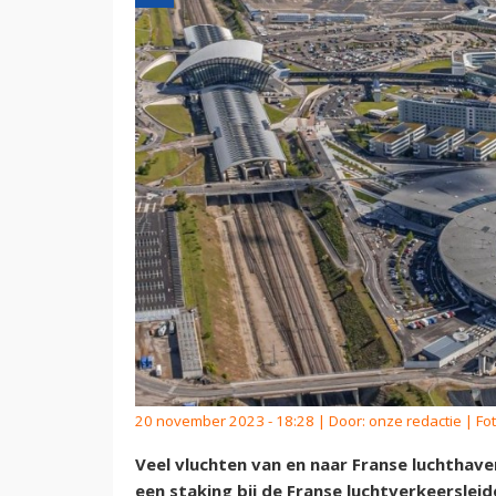
20 november 2023 - 18:28 | Door:
onze redactie
| Fot
Veel vluchten van en naar Franse luchthav
een staking bij de Franse luchtverkeersleid