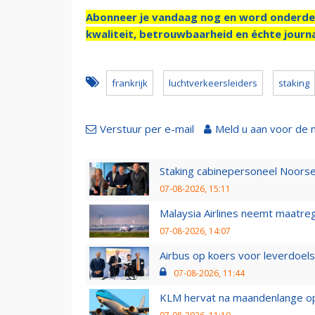
Abonneer je vandaag nog en word onderde
kwaliteit, betrouwbaarheid en échte journa
frankrijk
luchtverkeersleiders
staking
Verstuur per e-mail
Meld u aan voor de 
Staking cabinepersoneel Noorse
07-08-2026, 15:11
Malaysia Airlines neemt maatreg
07-08-2026, 14:07
Airbus op koers voor leverdoelst
07-08-2026, 11:44
KLM hervat na maandenlange ops