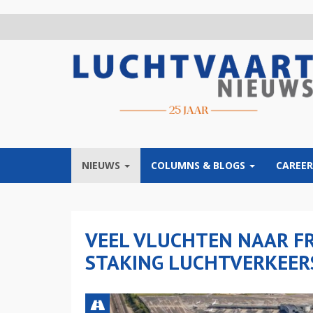
Overslaan
en
naar
de
inhoud
gaan
NIEUWS
COLUMNS & BLOGS
CAREER
VEEL VLUCHTEN NAAR F
STAKING LUCHTVERKEER