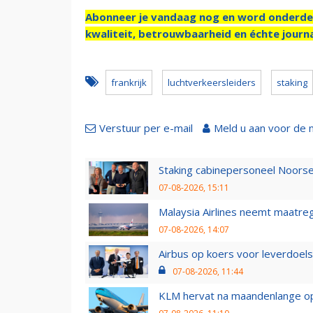
Abonneer je vandaag nog en word onderde
kwaliteit, betrouwbaarheid en échte journa
frankrijk
luchtverkeersleiders
staking
Verstuur per e-mail
Meld u aan voor de 
Staking cabinepersoneel Noorse
07-08-2026, 15:11
Malaysia Airlines neemt maatreg
07-08-2026, 14:07
Airbus op koers voor leverdoelst
07-08-2026, 11:44
KLM hervat na maandenlange ops