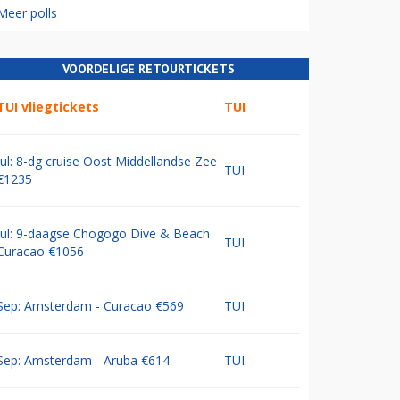
Meer polls
VOORDELIGE RETOURTICKETS
TUI vliegtickets
TUI
Jul: 8-dg cruise Oost Middellandse Zee
TUI
€1235
Jul: 9-daagse Chogogo Dive & Beach
TUI
Curacao €1056
Sep: Amsterdam - Curacao €569
TUI
Sep: Amsterdam - Aruba €614
TUI