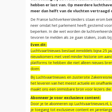
hebben er last van. Op meerdere luchthavens
meer dan helft van de vluchten vertraagd 
De Franse luchtverkeersleiders staan erom bek
neer omdat het parlement heeft gestemd voor 
beperken. In die wet worden de luchtverkeersle
tevoren te melden als ze gaan staken, zoals bij
Even dit:
Luchtvaartnieuws bestaat inmiddels bijna 25 jaa
nieuwkomers met veel minder historie om aand
platforms te hebben die niet alleen nieuws bre
doen.
Bij Luchtvaartnieuws en zustersite Zakenreisn
het leveren van het meest actuele en onafhankel
maakt ons een onmisbare bron voor lezers die g
Abonneer je voor exclusieve content:
Door je te abonneren op Luchtvaartnieuws.nl, 
je toegang tot exclusieve content en jarenlang