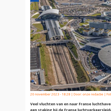
20 november 2023 - 18:28 | Door:
onze redactie
| Fot
Veel vluchten van en naar Franse luchthav
een staking bij de Franse luchtverkeersleid