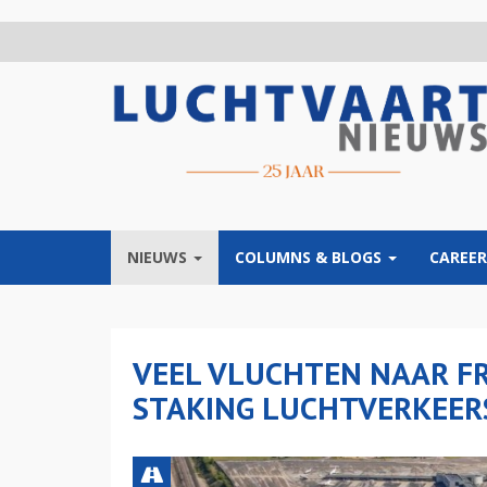
Overslaan
en
naar
de
inhoud
gaan
NIEUWS
COLUMNS & BLOGS
CAREER
VEEL VLUCHTEN NAAR F
STAKING LUCHTVERKEER