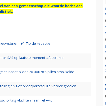
el van een gemeenschap die waarde hecht aan
listiek.
nieuwsbrief
Tip de redactie
 tak SAS op laatste moment afgeblazen
elen nadat piloot 70.000 xtc-pillen smokkelde
elling en ziet orderportefeuille verder groeien
chorting vluchten naar Tel Aviv