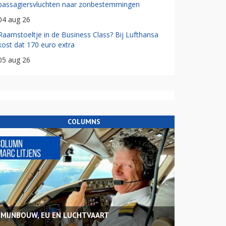
passagiersvluchten naar zonbestemmingen
04 aug 26
Raamstoeltje in de Business Class? Bij Lufthansa
kost dat 170 euro extra
05 aug 26
COLUMNS
MIJNBOUW, EU EN LUCHTVAART