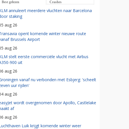
Best gelezen
Crashes
KLM annuleert meerdere vluchten naar Barcelona
door staking
05 aug 26
Transavia opent komende winter nieuwe route
vanaf Brussels Airport
05 aug 26
KLM stelt eerste commerciële vlucht met Airbus
A350-900 uit
06 aug 26
Groningen vanaf nu verbonden met Esbjerg: 'scheelt
zeven uur rijden'
04 aug 26
easyJet wordt overgenomen door Apollo, Castlelake
haakt af
06 aug 26
Luchthaven Luik krijgt komende winter weer