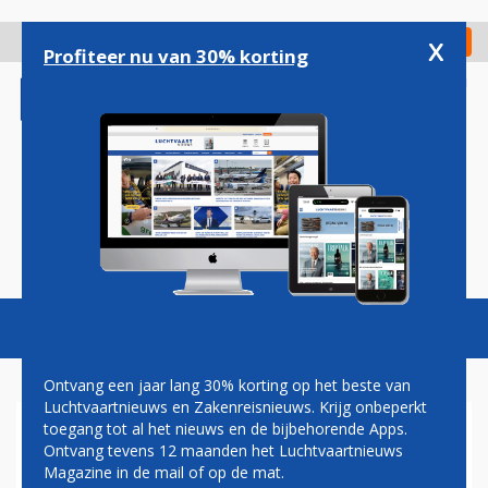
Overslaan
en
x
Digitaal Magazine
Registreer
Check in
naar
Profiteer nu van 30% korting
de
inhoud
gaan
Magazine
Podcasts
Vacatures
Toggl
naviga
Ontvang een jaar lang 30% korting op het beste van
Luchtvaartnieuws en Zakenreisnieuws. Krijg onbeperkt
toegang tot al het nieuws en de bijbehorende Apps.
VLIEGVERKEER EINDHOVEN
Ontvang tevens 12 maanden het Luchtvaartnieuws
WEER HERVAT
Magazine in de mail of op de mat.