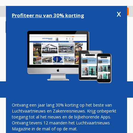
Overslaan
en
x
Digitaal Magazine
Registreer
Check in
naar
Profiteer nu van 30% korting
de
inhoud
gaan
Magazine
Podcasts
Vacatures
Toggl
naviga
Ontvang een jaar lang 30% korting op het beste van
Luchtvaartnieuws en Zakenreisnieuws. Krijg onbeperkt
toegang tot al het nieuws en de bijbehorende Apps.
ACM: LUCHTVAARTSECTOR
Ontvang tevens 12 maanden het Luchtvaartnieuws
MOET STOPPEN MET
Magazine in de mail of op de mat.