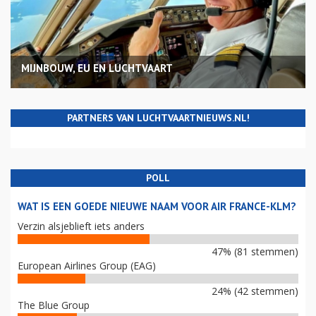
MIJNBOUW, EU EN LUCHTVAART
PARTNERS VAN LUCHTVAARTNIEUWS.NL!
POLL
WAT IS EEN GOEDE NIEUWE NAAM VOOR AIR FRANCE-KLM?
Verzin alsjeblieft iets anders
47% (81 stemmen)
European Airlines Group (EAG)
24% (42 stemmen)
The Blue Group