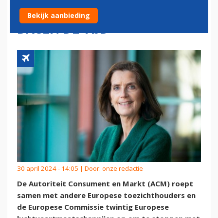
'GREENWASHING', KRIJGT 30
Bekijk aanbieding
DAGEN DE TIJD
30 april 2024 - 14:05 | Door:
onze redactie
De Autoriteit Consument en Markt (ACM) roept
samen met andere Europese toezichthouders en
de Europese Commissie twintig Europese