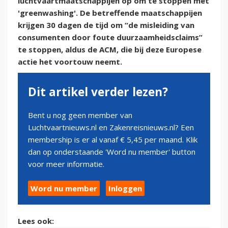
luchtvaartmaatschappijen op om te stoppen met
'greenwashing'. De betreffende maatschappijen
krijgen 30 dagen de tijd om “de misleiding van
consumenten door foute duurzaamheidsclaims”
te stoppen, aldus de ACM, die bij deze Europese
actie het voortouw neemt.
Dit artikel verder lezen?
Bent u nog geen member van
Luchtvaartnieuws.nl en Zakenreisnieuws.nl? Een
membership is er al vanaf € 5,45 per maand. Klik
dan op onderstaande 'Word nu member' button
voor meer informatie.
Word nu member
Inloggen
Lees ook: