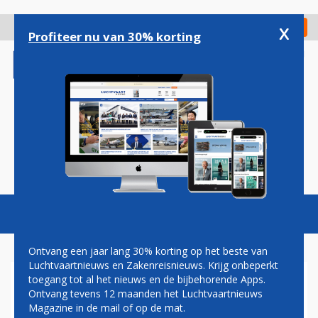
Overslaan
en
x
Digitaal Magazine
Registreer
Check in
naar
Profiteer nu van 30% korting
de
inhoud
gaan
Magazine
Podcasts
Vacatures
Toggl
naviga
Ontvang een jaar lang 30% korting op het beste van
Luchtvaartnieuws en Zakenreisnieuws. Krijg onbeperkt
toegang tot al het nieuws en de bijbehorende Apps.
WERELDWIJDE
Ontvang tevens 12 maanden het Luchtvaartnieuws
LUCHTVERVOER TREKT AAN,
Magazine in de mail of op de mat.