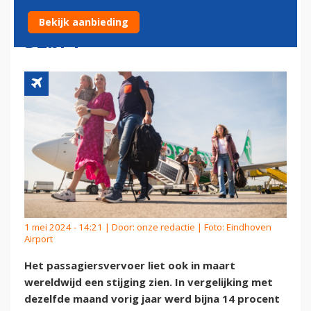
MAAR TEKORT AAN STOELEN
Bekijk aanbieding
BLIJFT
1 mei 2024 - 14:21 | Door:
onze redactie
| Foto: Eindhoven
Airport
Het passagiersvervoer liet ook in maart
wereldwijd een stijging zien. In vergelijking met
dezelfde maand vorig jaar werd bijna 14 procent