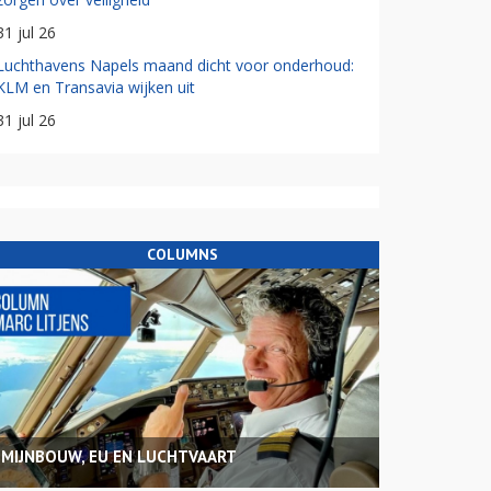
31 jul 26
Luchthavens Napels maand dicht voor onderhoud:
KLM en Transavia wijken uit
31 jul 26
COLUMNS
MIJNBOUW, EU EN LUCHTVAART