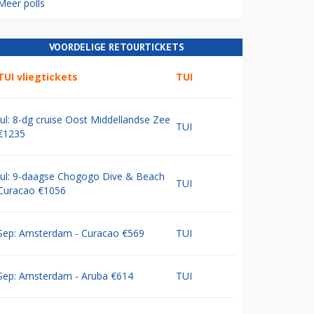
Meer polls
VOORDELIGE RETOURTICKETS
TUI vliegtickets
TUI
Jul: 8-dg cruise Oost Middellandse Zee
TUI
€1235
Jul: 9-daagse Chogogo Dive & Beach
TUI
Curacao €1056
Sep: Amsterdam - Curacao €569
TUI
Sep: Amsterdam - Aruba €614
TUI