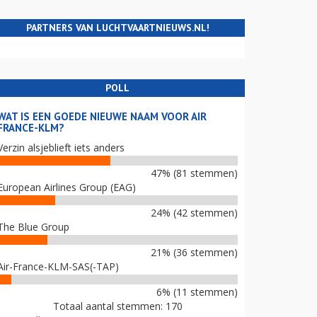
PARTNERS VAN LUCHTVAARTNIEUWS.NL!
POLL
WAT IS EEN GOEDE NIEUWE NAAM VOOR AIR
FRANCE-KLM?
Verzin alsjeblieft iets anders
47% (81 stemmen)
European Airlines Group (EAG)
24% (42 stemmen)
The Blue Group
21% (36 stemmen)
Air-France-KLM-SAS(-TAP)
6% (11 stemmen)
Totaal aantal stemmen: 170