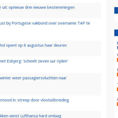
er uit: opnieuw drie nieuwe bestemmingen
rust bij Portugese vakbond over overname TAP te
hol opent op 6 augustus haar deuren
t Esbjerg: 'scheelt zeven uur rijden'
 winter weer passagiersvluchten naar
ernood in: streep door vlootuitbreiding
ukken winst Lufthansa hard omlaag