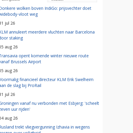
Donkere wolken boven IndiGo: prijsvechter doet
widebody-vloot weg
31 jul 26
KLM annuleert meerdere vluchten naar Barcelona
door staking
05 aug 26
Transavia opent komende winter nieuwe route
vanaf Brussels Airport
05 aug 26
Voormalig financieel directeur KLM Erik Swelheim
aan de slag bij ProRail
31 jul 26
Groningen vanaf nu verbonden met Esbjerg: 'scheelt
zeven uur rijden'
04 aug 26
Rusland trekt vliegvergunning Izhavia in wegens
zorgen over veiligheid